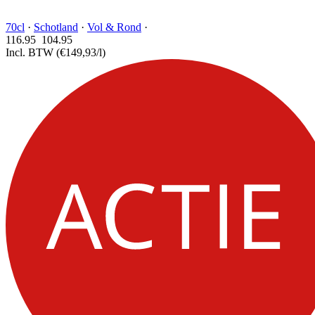
70cl
·
Schotland
·
Vol & Rond
·
116.95
104.
95
Incl. BTW
(€149,93/l)