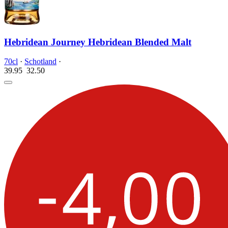
Hebridean Journey Hebridean Blended Malt
70cl
·
Schotland
·
39.95
32.
50