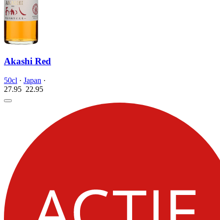
Akashi Red
50cl
·
Japan
·
27.95
22.
95