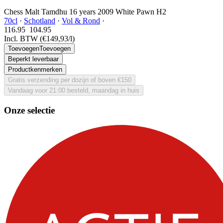
Chess Malt Tamdhu 16 years 2009 White Pawn H2
70cl
·
Schotland
·
Vol & Rond
·
116.95
104.
95
Incl. BTW
(€149,93/l)
Toevoegen
Toevoegen
Beperkt leverbaar
Productkenmerken
Gratis verzending per dozijn of boven €150
Vandaag voor 21:00 besteld, maandag in huis
Onze selectie