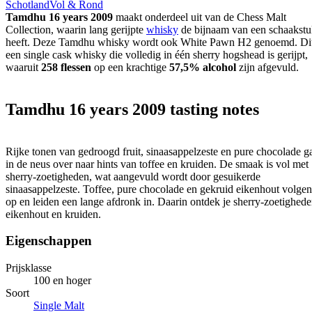
Schotland
Vol & Rond
Tamdhu 16 years 2009
maakt onderdeel uit van de Chess Malt
Collection, waarin lang gerijpte
whisky
de bijnaam van een schaakst
heeft. Deze Tamdhu whisky wordt ook White Pawn H2 genoemd. Dit
een single cask whisky die volledig in één sherry hogshead is gerijpt,
waaruit
258 flessen
op een krachtige
57,5% alcohol
zijn afgevuld.
Tamdhu 16 years 2009 tasting notes
Rijke tonen van gedroogd fruit, sinaasappelzeste en pure chocolade g
in de neus over naar hints van toffee en kruiden. De smaak is vol met
sherry-zoetigheden, wat aangevuld wordt door gesuikerde
sinaasappelzeste. Toffee, pure chocolade en gekruid eikenhout volgen
op en leiden een lange afdronk in. Daarin ontdek je sherry-zoetighede
eikenhout en kruiden.
Eigenschappen
Prijsklasse
100 en hoger
Soort
Single Malt