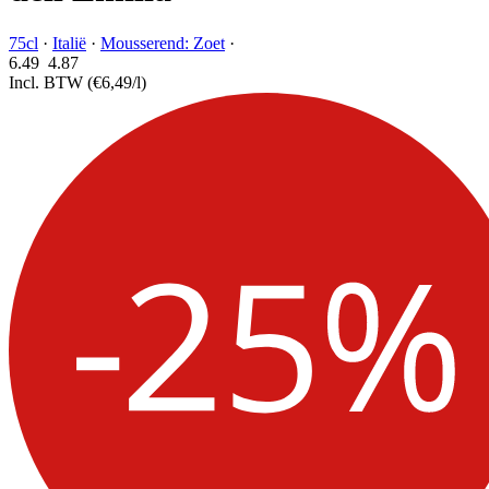
75cl
·
Italië
·
Mousserend: Zoet
·
6.49
4.
87
Incl. BTW
(€6,49/l)