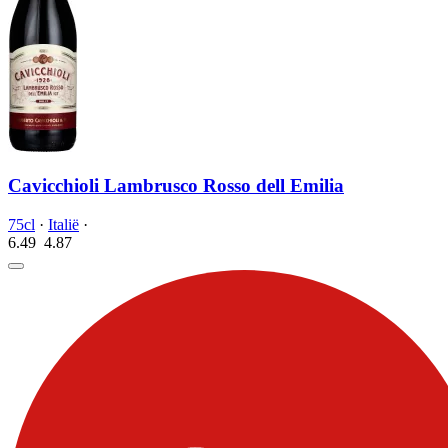
Cavicchioli Lambrusco Rosso dell Emilia
75cl
·
Italië
·
6.49
4.
87