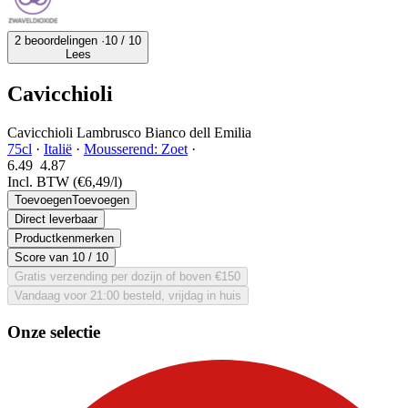
2 beoordelingen ·
10
/ 10
Lees
Cavicchioli
Cavicchioli Lambrusco Bianco dell Emilia
75cl
·
Italië
·
Mousserend: Zoet
·
6.49
4.
87
Incl. BTW
(€6,49/l)
Toevoegen
Toevoegen
Direct leverbaar
Productkenmerken
Score van
10
/ 10
Gratis verzending per dozijn of boven €150
Vandaag voor 21:00 besteld, vrijdag in huis
Onze selectie