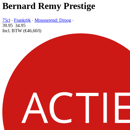
Bernard Remy Prestige
75cl
·
Frankrijk
·
Mousserend: Droog
·
39.95
34.
95
Incl. BTW
(€46,60/l)