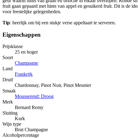
geur waarin hints van graan en brioche in elkaar overlopen. Ronde sm
fruit gaan gepaard met hints van appel en gesuikerd fruit. Dit is de i
voor feestelijke gelegenheden.
Tip
: heerlijk om bij een stukje verse appeltaart te serveren.
Eigenschappen
Prijsklasse
25 en hoger
Soort
Champagne
Land
Frankrijk
Druif
Chardonnay, Pinot Noir, Pinot Meunier
Smaak
Mousserend: Droog
Merk
Bernard Remy
Sluiting
Kurk
Wijn type
Brut Champagne
Alcoholpercentage