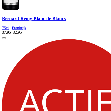
Bernard Remy Blanc de Blancs
75cl
·
Frankrijk
·
37.95
32.
95