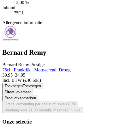
12,00 %
Inhoud
75CL
Allergenen informatie
Bernard Remy
Bernard Remy Prestige
75cl
·
Frankrijk
·
Mousserend: Droog
·
39.95
34.
95
Incl. BTW
(€46,60/l)
Toevoegen
Toevoegen
Direct leverbaar
Productkenmerken
Gratis verzending per dozijn of boven €150
Vandaag voor 21:00 besteld, maandag in huis
Onze selectie