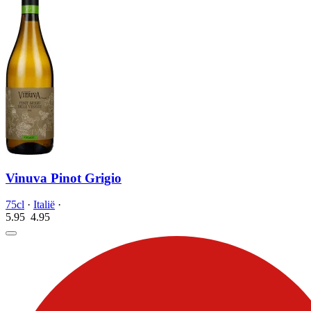
Vinuva Pinot Grigio
75cl
·
Italië
·
5.95
4.
95