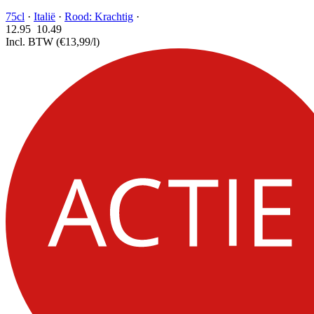
75cl
·
Italië
·
Rood: Krachtig
·
12.95
10.
49
Incl. BTW
(€13,99/l)