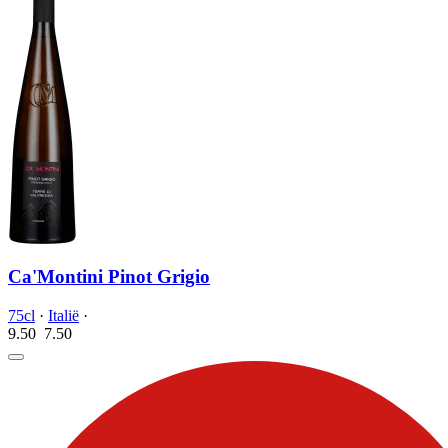
Ca'Montini Pinot Grigio
75cl
·
Italië
·
9.50
7.
50