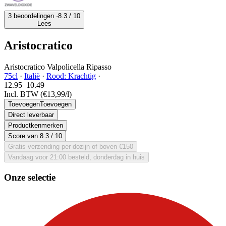
3 beoordelingen ·
8.3
/ 10
Lees
Aristocratico
Aristocratico Valpolicella Ripasso
75cl
·
Italië
·
Rood: Krachtig
·
12.95
10.
49
Incl. BTW
(€13,99/l)
Toevoegen
Toevoegen
Direct leverbaar
Productkenmerken
Score van
8.3
/ 10
Gratis verzending per dozijn of boven €150
Vandaag voor 21:00 besteld, donderdag in huis
Onze selectie