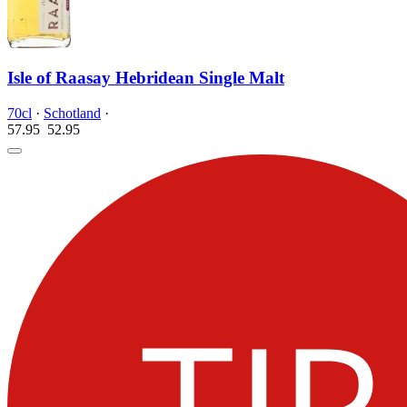
Isle of Raasay Hebridean Single Malt
70cl
·
Schotland
·
57.95
52.
95