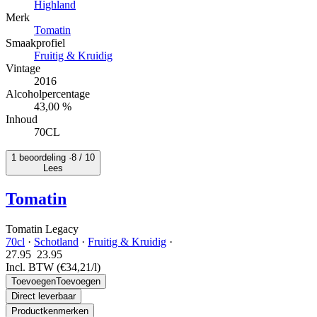
Highland
Merk
Tomatin
Smaakprofiel
Fruitig & Kruidig
Vintage
2016
Alcoholpercentage
43,00 %
Inhoud
70CL
1 beoordeling ·
8
/ 10
Lees
Tomatin
Tomatin Legacy
70cl
·
Schotland
·
Fruitig & Kruidig
·
27.95
23.
95
Incl. BTW
(€34,21/l)
Toevoegen
Toevoegen
Direct leverbaar
Productkenmerken