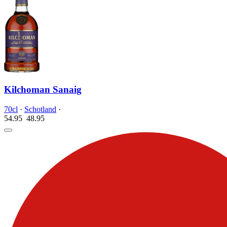
Kilchoman Sanaig
70cl
·
Schotland
·
54.95
48.
95