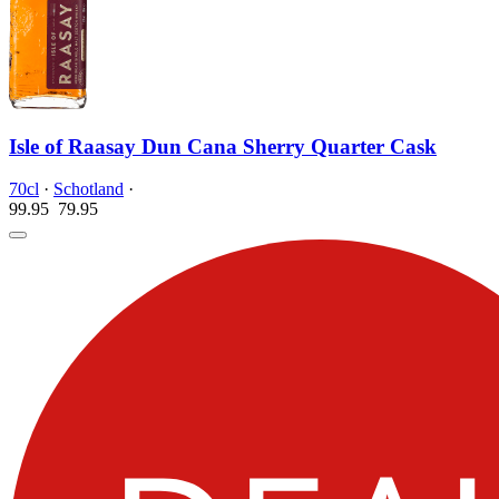
Isle of Raasay Dun Cana Sherry Quarter Cask
70cl
·
Schotland
·
99.95
79.
95