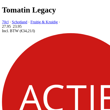
Tomatin Legacy
70cl
·
Schotland
·
Fruitig & Kruidig
·
27.95
23.
95
Incl. BTW
(€34,21/l)