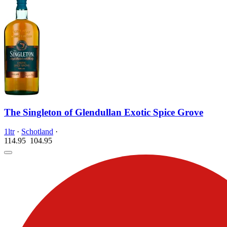
The Singleton of Glendullan Exotic Spice Grove
1ltr
·
Schotland
·
114.95
104.
95