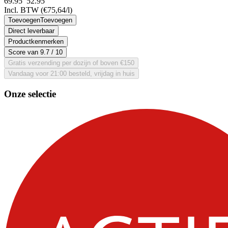
69.95
52.
95
Incl. BTW
(€75,64/l)
Toevoegen
Toevoegen
Direct leverbaar
Productkenmerken
Score van
9.7
/ 10
Gratis verzending per dozijn of boven €150
Vandaag voor 21:00 besteld, vrijdag in huis
Onze selectie