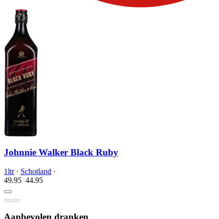
Johnnie Walker Black Ruby
1ltr
·
Schotland
·
49.95
44.
95
Aanbevolen dranken