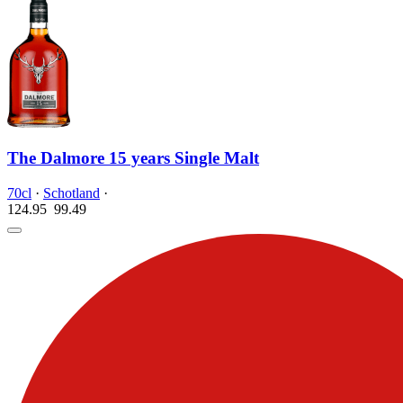
The Dalmore 15 years Single Malt
70cl
·
Schotland
·
124.95
99.
49