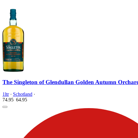
The Singleton of Glendullan Golden Autumn Orchar
1ltr
·
Schotland
·
74.95
64.
95