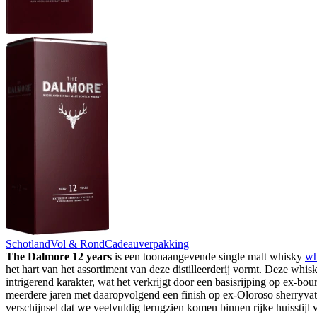
Schotland
Vol & Rond
Cadeauverpakking
The Dalmore 12 years
is een toonaangevende single malt whisky
wh
het hart van het assortiment van deze distilleerderij vormt. Deze whis
intrigerend karakter, wat het verkrijgt door een basisrijping op ex-bo
meerdere jaren met daaropvolgend een finish op ex-Oloroso sherryvat
verschijnsel dat we veelvuldig terugzien komen binnen rijke huisstijl 