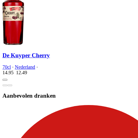
De Kuyper Cherry
70cl
·
Nederland
·
14.95
12.
49
Aanbevolen dranken