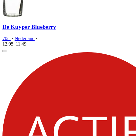
De Kuyper Blueberry
70cl
·
Nederland
·
12.95
11.
49