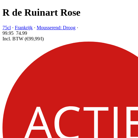
R de Ruinart Rose
75cl
·
Frankrijk
·
Mousserend: Droog
·
99.95
74.
99
Incl. BTW
(€99,99/l)