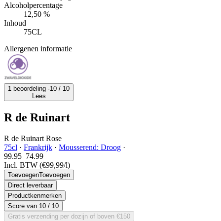
Alcoholpercentage
12,50 %
Inhoud
75CL
Allergenen informatie
1 beoordeling ·
10
/ 10
Lees
R de Ruinart
R de Ruinart Rose
75cl
·
Frankrijk
·
Mousserend: Droog
·
99.95
74.
99
Incl. BTW
(€99,99/l)
Toevoegen
Toevoegen
Direct leverbaar
Productkenmerken
Score van
10
/ 10
Gratis verzending per dozijn of boven €150