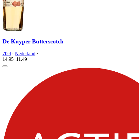
De Kuyper Butterscotch
70cl
·
Nederland
·
14.95
11.
49