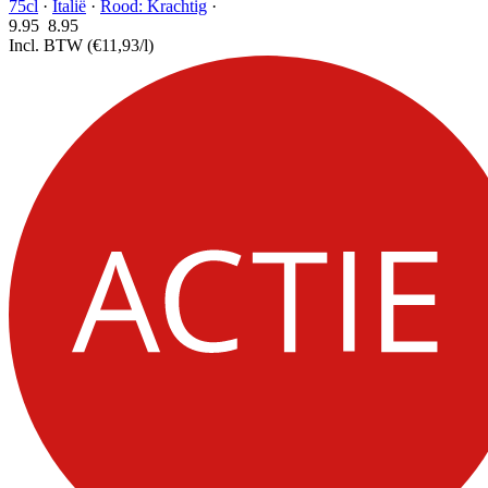
75cl
·
Italië
·
Rood: Krachtig
·
9.95
8.
95
Incl. BTW
(€11,93/l)