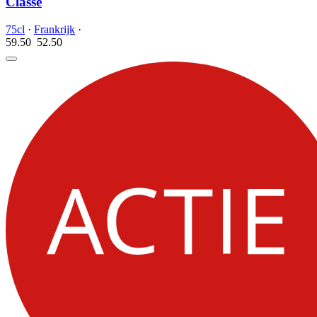
Classé
75cl
·
Frankrijk
·
59.50
52.
50