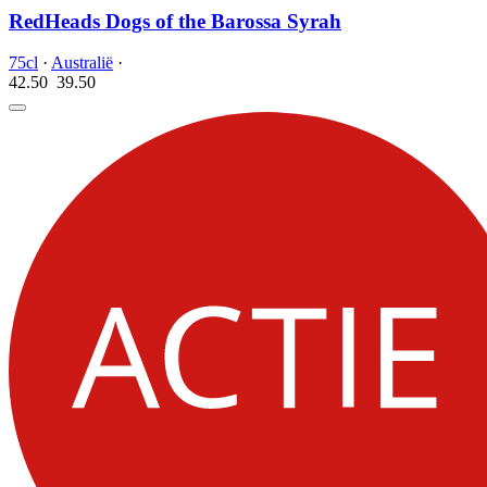
RedHeads Dogs of the Barossa Syrah
75cl
·
Australië
·
42.50
39.
50