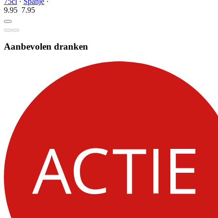
75cl
·
Spanje
·
9.95
7.
95
Aanbevolen dranken