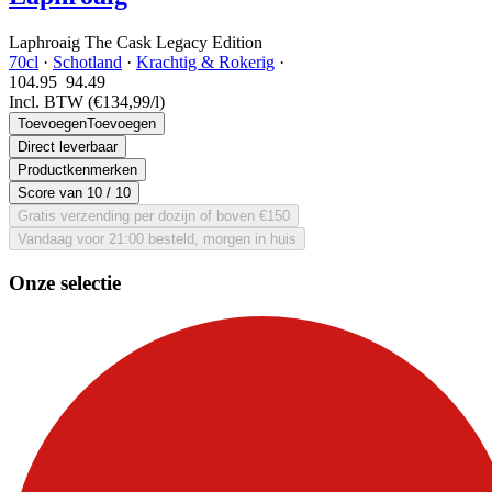
Laphroaig The Cask Legacy Edition
70cl
·
Schotland
·
Krachtig & Rokerig
·
104.95
94.
49
Incl. BTW
(€134,99/l)
Toevoegen
Toevoegen
Direct leverbaar
Productkenmerken
Score van
10
/ 10
Gratis verzending per dozijn of boven €150
Vandaag voor 21:00 besteld, morgen in huis
Onze selectie