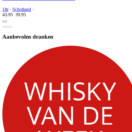
1ltr
·
Schotland
·
43.95
39.
95
Aanbevolen dranken