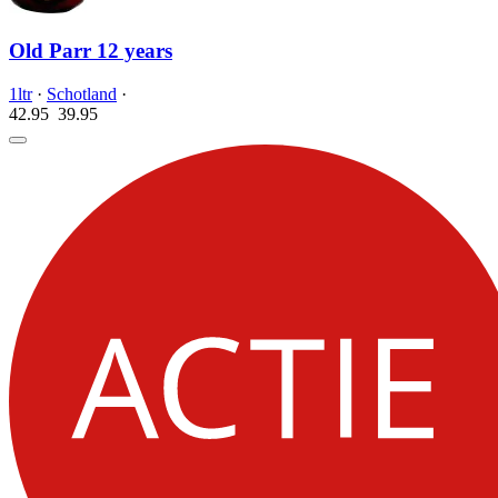
Old Parr 12 years
1ltr
·
Schotland
·
42.95
39.
95