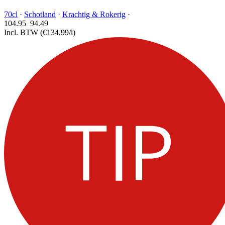
70cl
·
Schotland
·
Krachtig & Rokerig
·
104.95
94.
49
Incl. BTW
(€134,99/l)