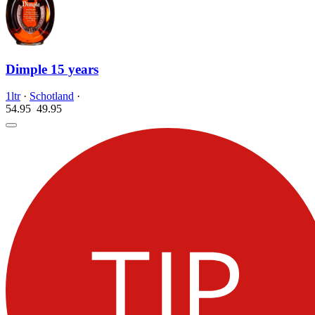
Dimple 15 years
1ltr
·
Schotland
·
54.95
49.
95