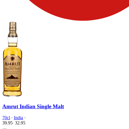
Amrut Indian Single Malt
70cl
·
India
·
39.95
32.
95