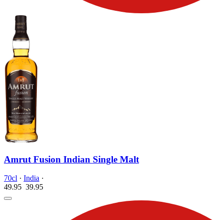
Amrut Fusion Indian Single Malt
70cl
·
India
·
49.95
39.
95