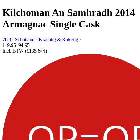
Kilchoman An Samhradh 2014
Armagnac Single Cask
70cl
·
Schotland
·
Krachtig & Rokerig
·
119.95
94.
95
Incl. BTW
(€135,64/l)