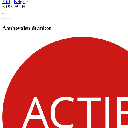
70cl
·
België
·
69.95
59.
95
Aanbevolen dranken