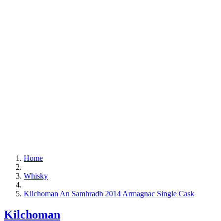
Home
Whisky
Kilchoman An Samhradh 2014 Armagnac Single Cask
Kilchoman