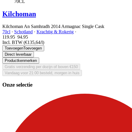
70CL
Kilchoman
Kilchoman An Samhradh 2014 Armagnac Single Cask
70cl
·
Schotland
·
Krachtig & Rokerig
·
119.95
94.
95
Incl. BTW
(€135,64/l)
Toevoegen
Toevoegen
Direct leverbaar
Productkenmerken
Gratis verzending per dozijn of boven €150
Vandaag voor 21:00 besteld, morgen in huis
Onze selectie