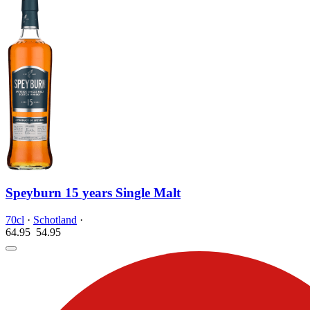
Speyburn 15 years Single Malt
70cl
·
Schotland
·
64.95
54.
95