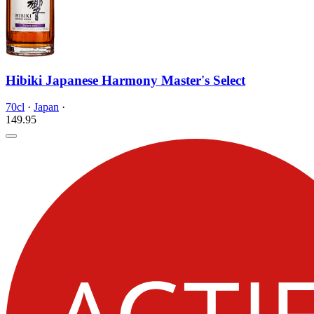
Hibiki Japanese Harmony Master's Select
70cl
·
Japan
·
149.
95