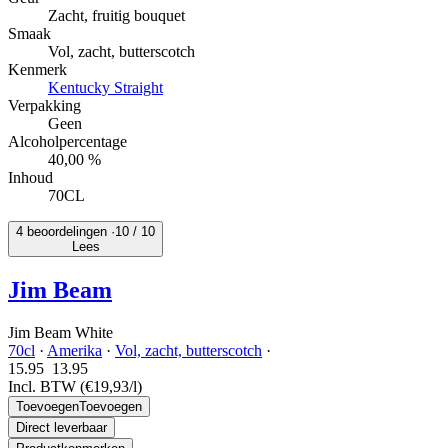
Zacht, fruitig bouquet
Smaak
Vol, zacht, butterscotch
Kenmerk
Kentucky Straight
Verpakking
Geen
Alcoholpercentage
40,00 %
Inhoud
70CL
4 beoordelingen ·
10
/ 10
Lees
Jim Beam
Jim Beam White
70cl
·
Amerika
·
Vol, zacht, butterscotch
·
15.95
13.
95
Incl. BTW
(€19,93/l)
Toevoegen
Toevoegen
Direct leverbaar