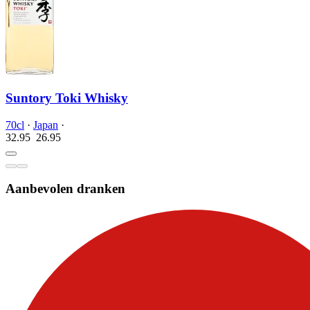
Suntory Toki Whisky
70cl
·
Japan
·
32.95
26.
95
Aanbevolen dranken