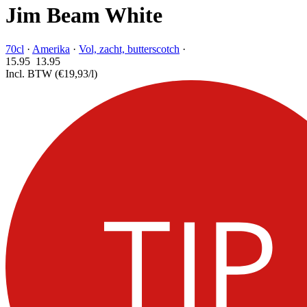
Jim Beam White
70cl
·
Amerika
·
Vol, zacht, butterscotch
·
15.95
13.
95
Incl. BTW
(€19,93/l)