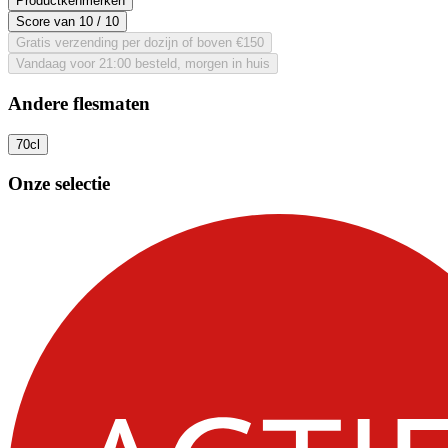
Productkenmerken
Score van
10
/ 10
Gratis verzending per dozijn of boven €150
Vandaag voor 21:00 besteld, morgen in huis
Andere flesmaten
70cl
Onze selectie