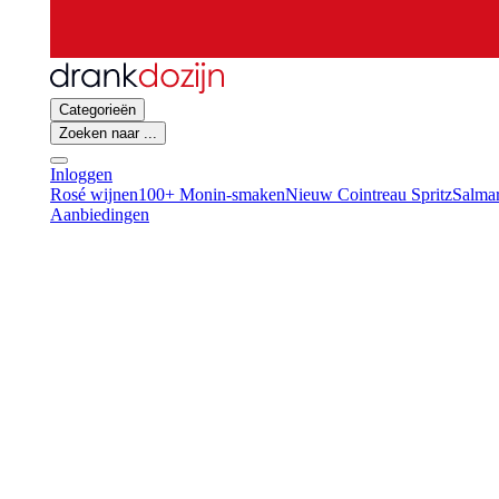
Categorieën
Zoeken naar ...
Inloggen
Rosé wijnen
100+ Monin-smaken
Nieuw Cointreau Spritz
Salmar
Aanbiedingen