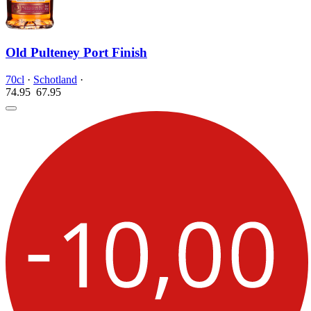
Old Pulteney Port Finish
70cl
·
Schotland
·
74.95
67.
95