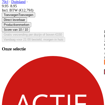
70cl
·
Duitsland
·
9.95
8.
95
Incl. BTW
(€12,79/l)
Toevoegen
Toevoegen
Direct leverbaar
Productkenmerken
Score van
10
/ 10
Gratis verzending per dozijn of boven €150
Vandaag voor 21:00 besteld, morgen in huis
Onze selectie