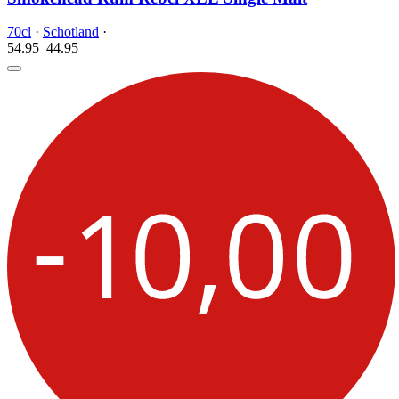
70cl
·
Schotland
·
54.95
44.
95