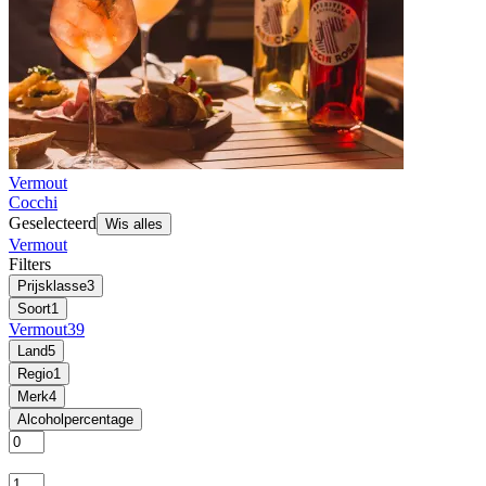
Vermout
Cocchi
Geselecteerd
Wis alles
Vermout
Filters
Prijsklasse
3
Soort
1
Vermout
39
Land
5
Regio
1
Merk
4
Alcoholpercentage