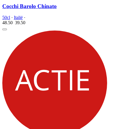
Cocchi Barolo Chinato
50cl
·
Italië
·
48.50
39.
50