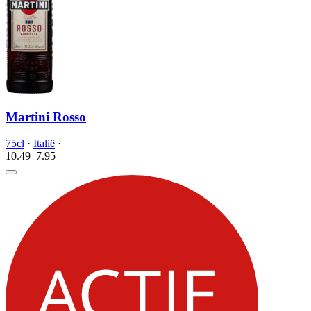
Martini Rosso
75cl
·
Italië
·
10.49
7.
95