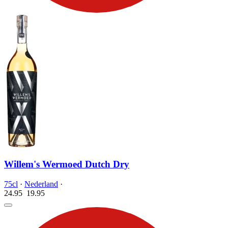
Willem's Wermoed Dutch Dry
75cl
·
Nederland
·
24.95
19.
95