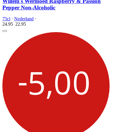
Willem's Wermoed Raspberry & Passion
Pepper Non-Alcoholic
75cl
·
Nederland
·
24.95
22.
95