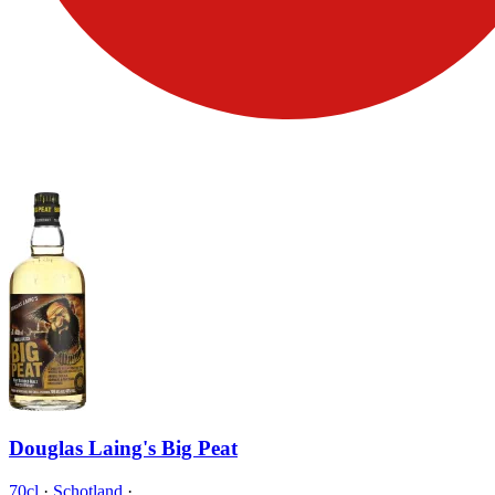
Douglas Laing's Big Peat
70cl
·
Schotland
·