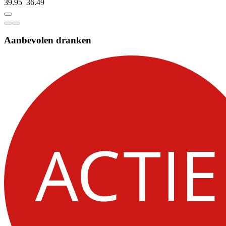
39.95
36.
49
Aanbevolen dranken