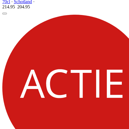
70cl
·
Schotland
·
214.95
204.
95