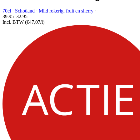
70cl
·
Schotland
·
Mild rokerig, fruit en sherry
·
39.95
32.
95
Incl. BTW
(€47,07/l)