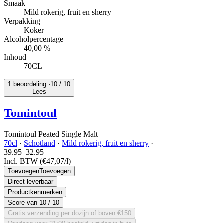
Smaak
Mild rokerig, fruit en sherry
Verpakking
Koker
Alcoholpercentage
40,00 %
Inhoud
70CL
1 beoordeling ·
10
/ 10
Lees
Tomintoul
Tomintoul Peated Single Malt
70cl
·
Schotland
·
Mild rokerig, fruit en sherry
·
39.95
32.
95
Incl. BTW
(€47,07/l)
Toevoegen
Toevoegen
Direct leverbaar
Productkenmerken
Score van
10
/ 10
Gratis verzending per dozijn of boven €150