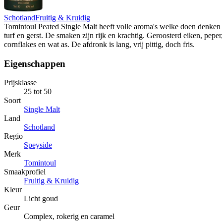
Schotland
Fruitig & Kruidig
Tomintoul Peated Single Malt heeft volle aroma's welke doen denken
turf en gerst. De smaken zijn rijk en krachtig. Geroosterd eiken, peper
cornflakes en wat as. De afdronk is lang, vrij pittig, doch fris.
Eigenschappen
Prijsklasse
25 tot 50
Soort
Single Malt
Land
Schotland
Regio
Speyside
Merk
Tomintoul
Smaakprofiel
Fruitig & Kruidig
Kleur
Licht goud
Geur
Complex, rokerig en caramel