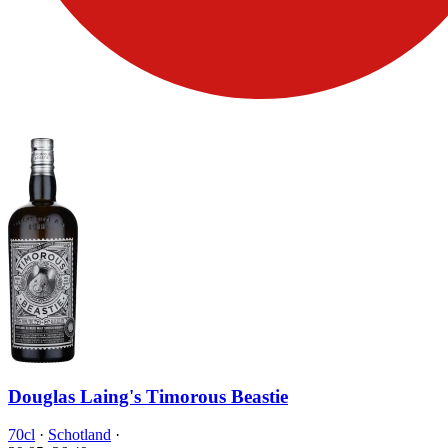
Douglas Laing's Timorous Beastie
70cl
·
Schotland
·