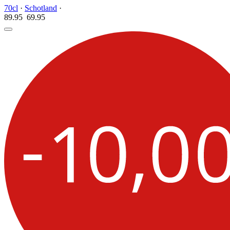
70cl
·
Schotland
·
89.95
69.
95