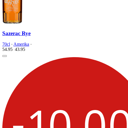
Sazerac Rye
70cl
·
Amerika
·
54.95
43.
95