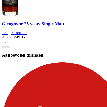
Glengoyne 25 years Single Malt
70cl
·
Schotland
·
475.00
449.
95
Aanbevolen dranken