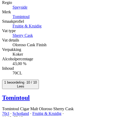
Regio
Speyside
Merk
Tomintoul
Smaakprofiel
Fruitig & Kruidig
Vat type
Sherry Cask
Vat details
Oloroso Cask Finish
Verpakking
Koker
Alcoholpercentage
43,00 %
Inhoud
70CL
1 beoordeling ·
10
/ 10
Lees
Tomintoul
Tomintoul Cigar Malt Oloroso Sherry Cask
70cl
·
Schotland
·
Fruitig & Kruidig
·