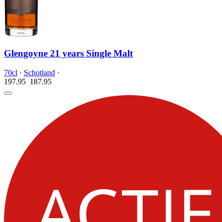
Glengoyne 21 years Single Malt
70cl
·
Schotland
·
197.95
187.
95