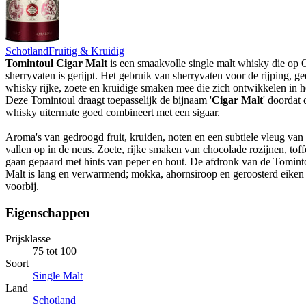
Schotland
Fruitig & Kruidig
Tomintoul Cigar Malt
is een smaakvolle single malt whisky die op 
sherryvaten is gerijpt. Het gebruik van sherryvaten voor de rijping, ge
whisky rijke, zoete en kruidige smaken mee die zich ontwikkelen in he
Deze Tomintoul draagt toepasselijk de bijnaam '
Cigar Malt
' doordat 
whisky uitermate goed combineert met een sigaar.
Aroma's van gedroogd fruit, kruiden, noten en een subtiele vleug van
vallen op in de neus. Zoete, rijke smaken van chocolade rozijnen, toffe
gaan gepaard met hints van peper en hout. De afdronk van de Tomint
Malt is lang en verwarmend; mokka, ahornsiroop en geroosterd eike
voorbij.
Eigenschappen
Prijsklasse
75 tot 100
Soort
Single Malt
Land
Schotland