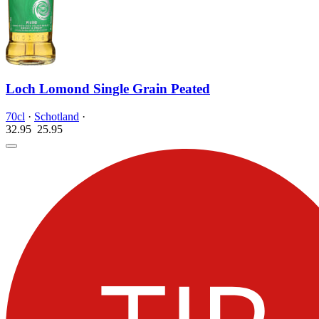
Loch Lomond Single Grain Peated
70cl
·
Schotland
·
32.95
25.
95