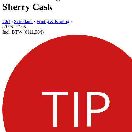
Sherry Cask
70cl
·
Schotland
·
Fruitig & Kruidig
·
89.95
77.
95
Incl. BTW
(€111,36/l)