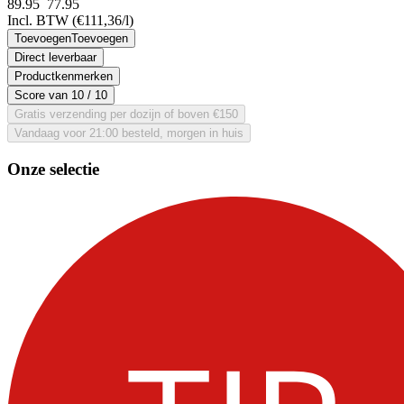
89.95
77.
95
Incl. BTW
(€111,36/l)
Toevoegen
Toevoegen
Direct leverbaar
Productkenmerken
Score van
10
/ 10
Gratis verzending per dozijn of boven €150
Vandaag voor 21:00 besteld, morgen in huis
Onze selectie