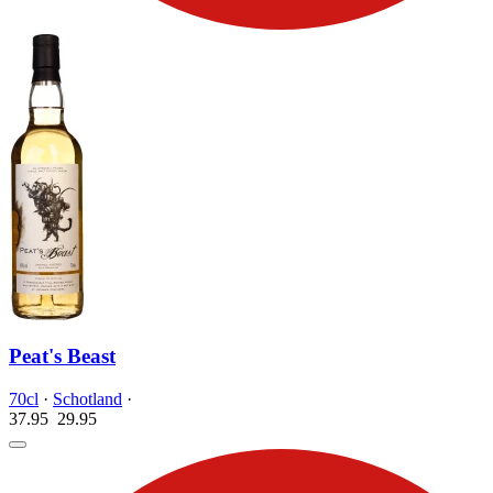
Peat's Beast
70cl
·
Schotland
·
37.95
29.
95