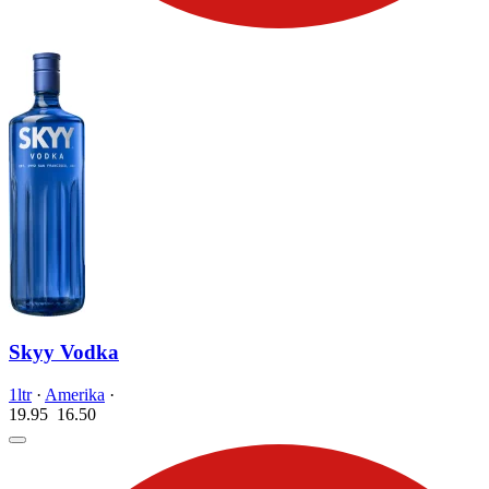
Skyy Vodka
1ltr
·
Amerika
·
19.95
16.
50