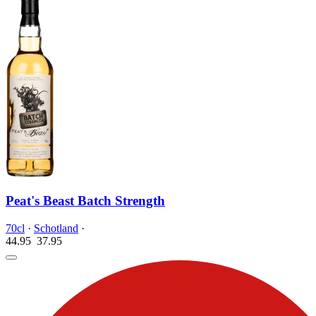
Peat's Beast Batch Strength
70cl
·
Schotland
·
44.95
37.
95