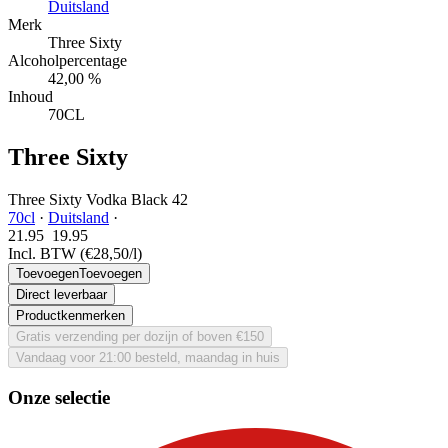
Duitsland
Merk
Three Sixty
Alcoholpercentage
42,00 %
Inhoud
70CL
Three Sixty
Three Sixty Vodka Black 42
70cl
·
Duitsland
·
21.95
19.
95
Incl. BTW
(€28,50/l)
Toevoegen
Toevoegen
Direct leverbaar
Productkenmerken
Gratis verzending per dozijn of boven €150
Vandaag voor 21:00 besteld, maandag in huis
Onze selectie