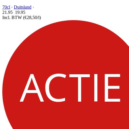
70cl
·
Duitsland
·
21.95
19.
95
Incl. BTW
(€28,50/l)