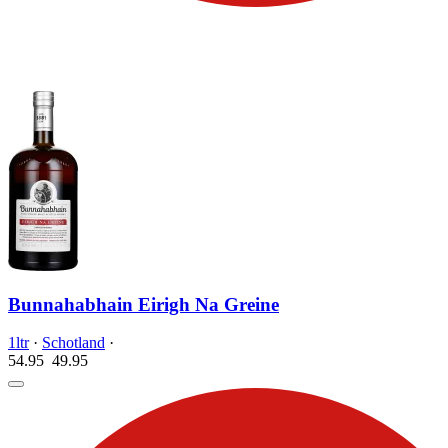
Bunnahabhain Eirigh Na Greine
1ltr
·
Schotland
·
54.95
49.
95