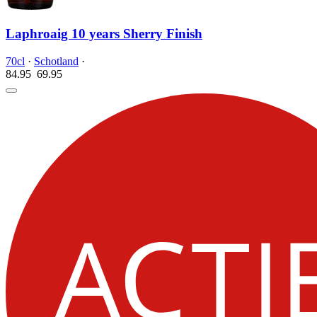
Laphroaig 10 years Sherry Finish
70cl
·
Schotland
·
84.95
69.
95