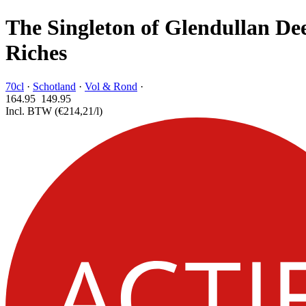
The Singleton of Glendullan De
Riches
70cl
·
Schotland
·
Vol & Rond
·
164.95
149.
95
Incl. BTW
(€214,21/l)