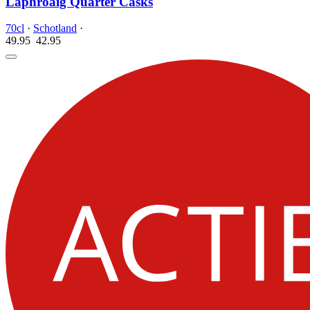
Laphroaig Quarter Casks
70cl
·
Schotland
·
49.95
42.
95