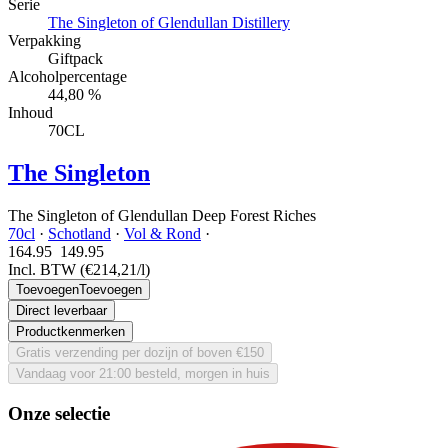
Serie
The Singleton of Glendullan Distillery
Verpakking
Giftpack
Alcoholpercentage
44,80 %
Inhoud
70CL
The Singleton
The Singleton of Glendullan Deep Forest Riches
70cl
·
Schotland
·
Vol & Rond
·
164.95
149.
95
Incl. BTW
(€214,21/l)
Toevoegen
Toevoegen
Direct leverbaar
Productkenmerken
Gratis verzending per dozijn of boven €150
Vandaag voor 21:00 besteld, morgen in huis
Onze selectie