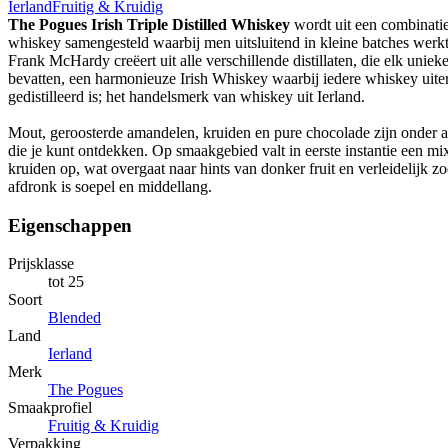
Ierland
Fruitig & Kruidig
The Pogues Irish Triple Distilled Whiskey
wordt uit een combinatie
whiskey samengesteld waarbij men uitsluitend in kleine batches werk
Frank McHardy creëert uit alle verschillende distillaten, die elk un
bevatten, een harmonieuze Irish Whiskey waarbij iedere whiskey uite
gedistilleerd is; het handelsmerk van whiskey uit Ierland.
Mout, geroosterde amandelen, kruiden en pure chocolade zijn onder 
die je kunt ontdekken. Op smaakgebied valt in eerste instantie een mix
kruiden op, wat overgaat naar hints van donker fruit en verleidelijk z
afdronk is soepel en middellang.
Eigenschappen
Prijsklasse
tot 25
Soort
Blended
Land
Ierland
Merk
The Pogues
Smaakprofiel
Fruitig & Kruidig
Verpakking