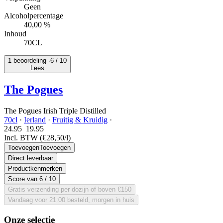
Geen
Alcoholpercentage
40,00 %
Inhoud
70CL
1 beoordeling ·
6
/ 10
Lees
The Pogues
The Pogues Irish Triple Distilled
70cl
·
Ierland
·
Fruitig & Kruidig
·
24.95
19.
95
Incl. BTW
(€28,50/l)
Toevoegen
Toevoegen
Direct leverbaar
Productkenmerken
Score van
6
/ 10
Gratis verzending per dozijn of boven €150
Vandaag voor 21:00 besteld, morgen in huis
Onze selectie