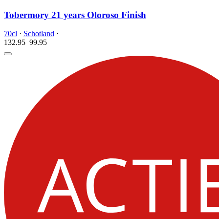
Tobermory 21 years Oloroso Finish
70cl
·
Schotland
·
132.95
99.
95