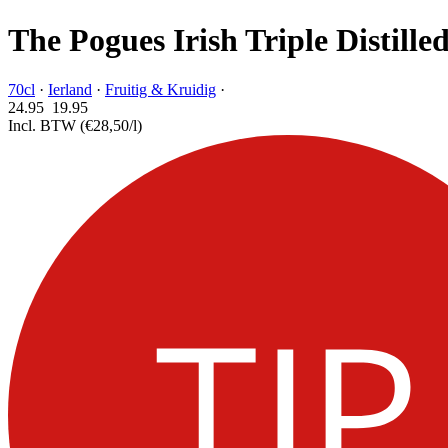
The Pogues Irish Triple Distille
70cl
·
Ierland
·
Fruitig & Kruidig
·
24.95
19.
95
Incl. BTW
(€28,50/l)