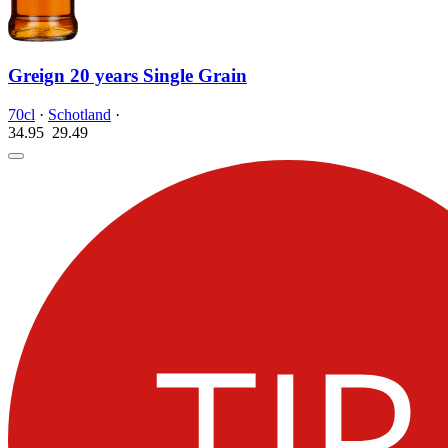
Greign 20 years Single Grain
70cl
·
Schotland
·
34.95
29.
49