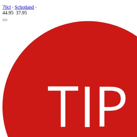
70cl
·
Schotland
·
44.95
37.
95