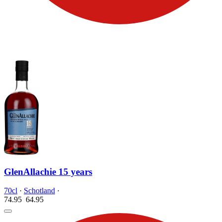
GlenAllachie 15 years
70cl
·
Schotland
·
74.95
64.
95