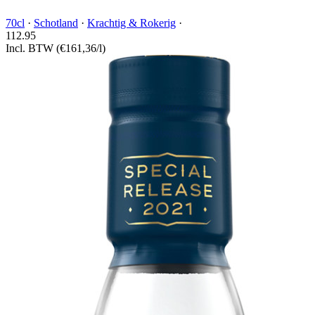
70cl
·
Schotland
·
Krachtig & Rokerig
·
112.
95
Incl. BTW
(€161,36/l)