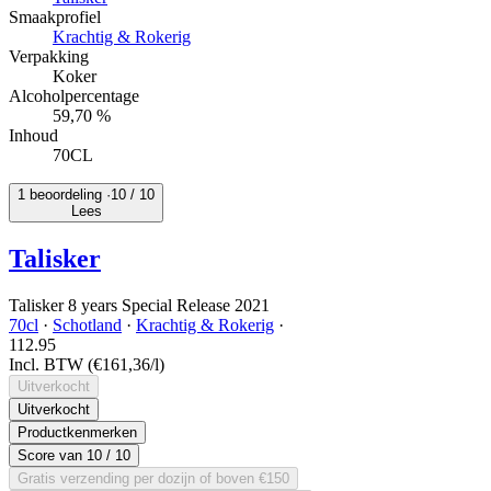
Smaakprofiel
Krachtig & Rokerig
Verpakking
Koker
Alcoholpercentage
59,70 %
Inhoud
70CL
1 beoordeling ·
10
/ 10
Lees
Talisker
Talisker 8 years Special Release 2021
70cl
·
Schotland
·
Krachtig & Rokerig
·
112.
95
Incl. BTW
(€161,36/l)
Uitverkocht
Uitverkocht
Productkenmerken
Score van
10
/ 10
Gratis verzending per dozijn of boven €150