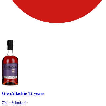
GlenAllachie 12 years
70cl
·
Schotland
·