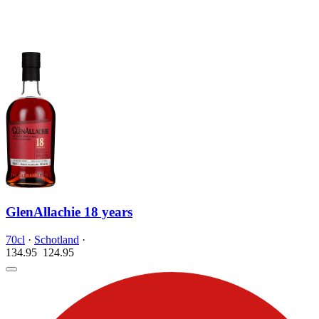
GlenAllachie 18 years
70cl
·
Schotland
·
134.95
124.
95