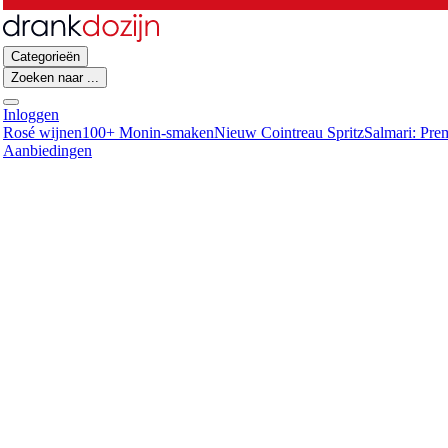
Categorieën
Zoeken naar ...
Inloggen
Rosé wijnen
100+ Monin-smaken
Nieuw Cointreau Spritz
Salmari: Pre
Aanbiedingen