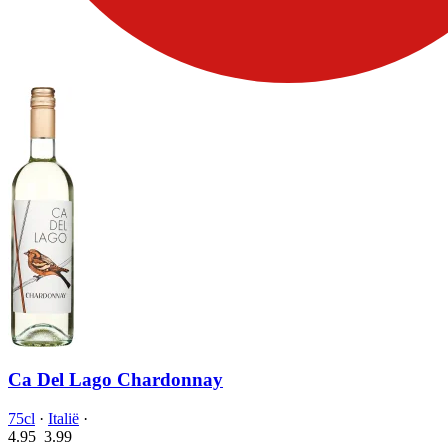
Ca Del Lago Chardonnay
75cl
·
Italië
·
4.95
3.
99