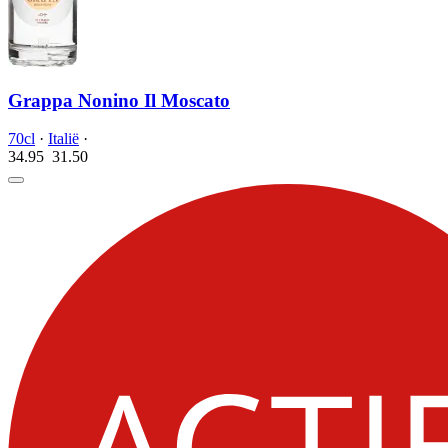
Grappa Nonino Il Moscato
70cl
·
Italië
·
34.95
31.
50