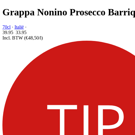
Grappa Nonino Prosecco Barri
70cl
·
Italië
·
39.95
33.
95
Incl. BTW
(€48,50/l)