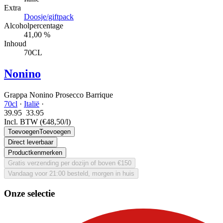
Extra
Doosje/giftpack
Alcoholpercentage
41,00 %
Inhoud
70CL
Nonino
Grappa Nonino Prosecco Barrique
70cl
·
Italië
·
39.95
33.
95
Incl. BTW
(€48,50/l)
Toevoegen
Toevoegen
Direct leverbaar
Productkenmerken
Gratis verzending per dozijn of boven €150
Vandaag voor 21:00 besteld, morgen in huis
Onze selectie