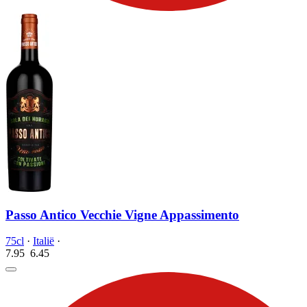
Passo Antico Vecchie Vigne Appassimento
75cl
·
Italië
·
7.95
6.
45