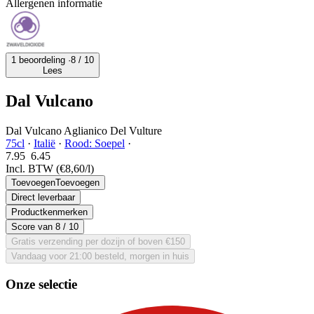
Allergenen informatie
1 beoordeling ·
8
/ 10
Lees
Dal Vulcano
Dal Vulcano Aglianico Del Vulture
75cl
·
Italië
·
Rood: Soepel
·
7.95
6.
45
Incl. BTW
(€8,60/l)
Toevoegen
Toevoegen
Direct leverbaar
Productkenmerken
Score van
8
/ 10
Gratis verzending per dozijn of boven €150
Vandaag voor 21:00 besteld, morgen in huis
Onze selectie