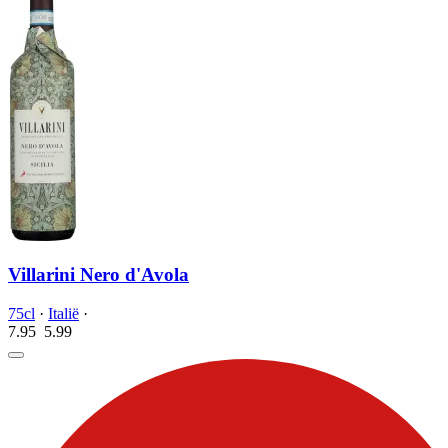
Villarini Nero d'Avola
75cl
·
Italië
·
7.95
5.
99