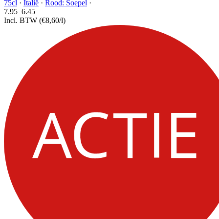
75cl
·
Italië
·
Rood: Soepel
·
7.95
6.
45
Incl. BTW
(€8,60/l)