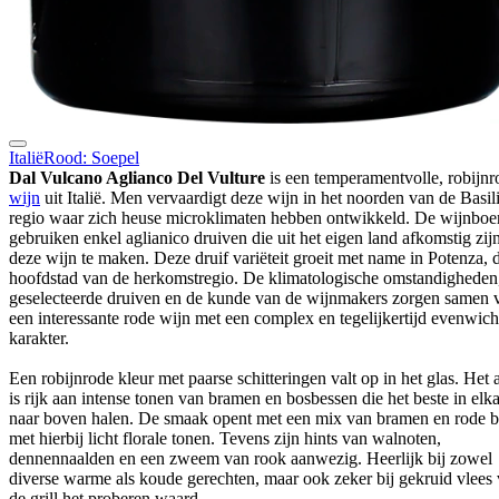
Italië
Rood: Soepel
Dal Vulcano Aglianco Del Vulture
is een temperamentvolle, robijnr
wijn
uit Italië. Men vervaardigt deze wijn in het noorden van de Basil
regio waar zich heuse microklimaten hebben ontwikkeld. De wijnboe
gebruiken enkel aglianico druiven die uit het eigen land afkomstig zi
deze wijn te maken. Deze druif variëteit groeit met name in Potenza, 
hoofdstad van de herkomstregio. De klimatologische omstandigheden
geselecteerde druiven en de kunde van de wijnmakers zorgen samen 
een interessante rode wijn met een complex en tegelijkertijd evenwich
karakter.
Een robijnrode kleur met paarse schitteringen valt op in het glas. Het
is rijk aan intense tonen van bramen en bosbessen die het beste in elk
naar boven halen. De smaak opent met een mix van bramen en rode 
met hierbij licht florale tonen. Tevens zijn hints van walnoten,
dennennaalden en een zweem van rook aanwezig. Heerlijk bij zowel
diverse warme als koude gerechten, maar ook zeker bij gekruid vlees
de grill het proberen waard.