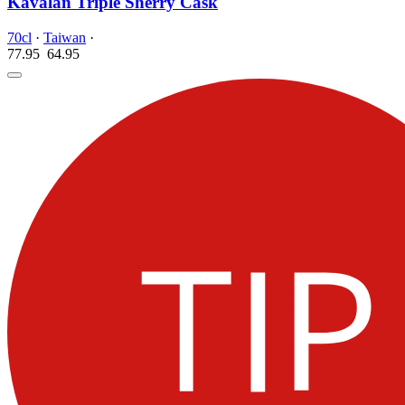
Kavalan Triple Sherry Cask
70cl
·
Taiwan
·
77.95
64.
95