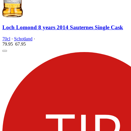
Loch Lomond 8 years 2014 Sauternes Single Cask
70cl
·
Schotland
·
79.95
67.
95