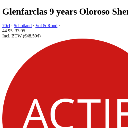
Glenfarclas 9 years Oloroso Sh
70cl
·
Schotland
·
Vol & Rond
·
44.95
33.
95
Incl. BTW
(€48,50/l)