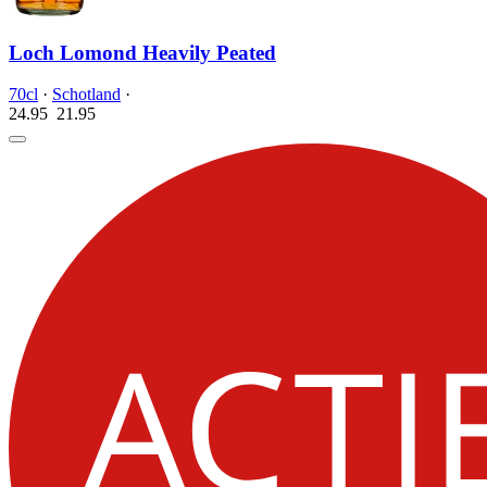
Loch Lomond Heavily Peated
70cl
·
Schotland
·
24.95
21.
95