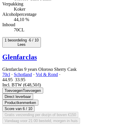
Verpakking
Koker
Alcoholpercentage
44,10 %
Inhoud
70CL
1 beoordeling ·
6
/ 10
Lees
Glenfarclas
Glenfarclas 9 years Oloroso Sherry Cask
70cl
·
Schotland
·
Vol & Rond
·
44.95
33.
95
Incl. BTW
(€48,50/l)
Toevoegen
Toevoegen
Direct leverbaar
Productkenmerken
Score van
6
/ 10
Gratis verzending per dozijn of boven €150
Vandaag voor 21:00 besteld, morgen in huis