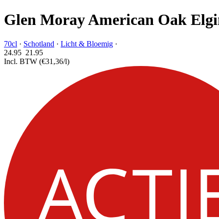
Glen Moray American Oak Elgin
70cl
·
Schotland
·
Licht & Bloemig
·
24.95
21.
95
Incl. BTW
(€31,36/l)