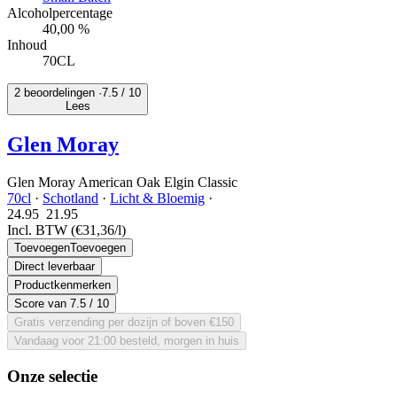
Alcoholpercentage
40,00 %
Inhoud
70CL
2 beoordelingen ·
7.5
/ 10
Lees
Glen Moray
Glen Moray American Oak Elgin Classic
70cl
·
Schotland
·
Licht & Bloemig
·
24.95
21.
95
Incl. BTW
(€31,36/l)
Toevoegen
Toevoegen
Direct leverbaar
Productkenmerken
Score van
7.5
/ 10
Gratis verzending per dozijn of boven €150
Vandaag voor 21:00 besteld, morgen in huis
Onze selectie