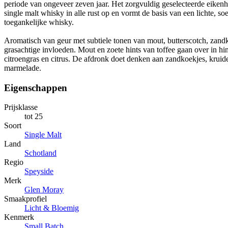
periode van ongeveer zeven jaar. Het zorgvuldig geselecteerde eiken
single malt whisky in alle rust op en vormt de basis van een lichte, s
toegankelijke whisky.
Aromatisch van geur met subtiele tonen van mout, butterscotch, zand
grasachtige invloeden. Mout en zoete hints van toffee gaan over in hi
citroengras en citrus. De afdronk doet denken aan zandkoekjes, krui
marmelade.
Eigenschappen
Prijsklasse
tot 25
Soort
Single Malt
Land
Schotland
Regio
Speyside
Merk
Glen Moray
Smaakprofiel
Licht & Bloemig
Kenmerk
Small Batch