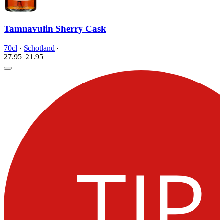
Tamnavulin Sherry Cask
70cl
·
Schotland
·
27.95
21.
95