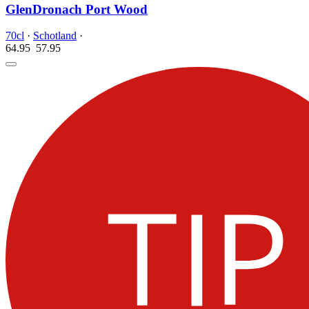
GlenDronach Port Wood
70cl
·
Schotland
·
64.95
57.
95