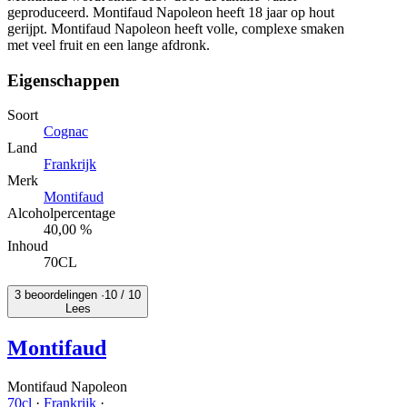
geproduceerd. Montifaud Napoleon heeft 18 jaar op hout
gerijpt. Montifaud Napoleon heeft volle, complexe smaken
met veel fruit en een lange afdronk.
Eigenschappen
Soort
Cognac
Land
Frankrijk
Merk
Montifaud
Alcoholpercentage
40,00 %
Inhoud
70CL
3 beoordelingen ·
10
/ 10
Lees
Montifaud
Montifaud Napoleon
70cl
·
Frankrijk
·