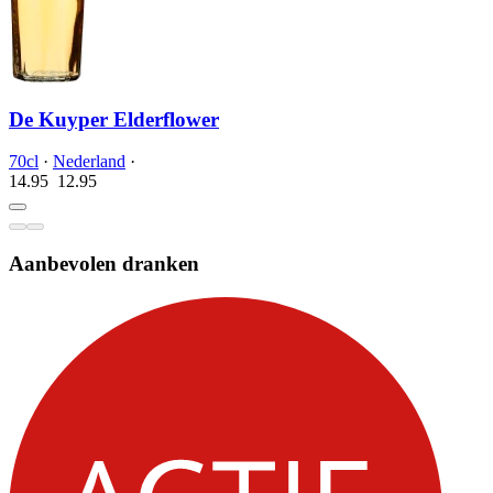
De Kuyper Elderflower
70cl
·
Nederland
·
14.95
12.
95
Aanbevolen dranken