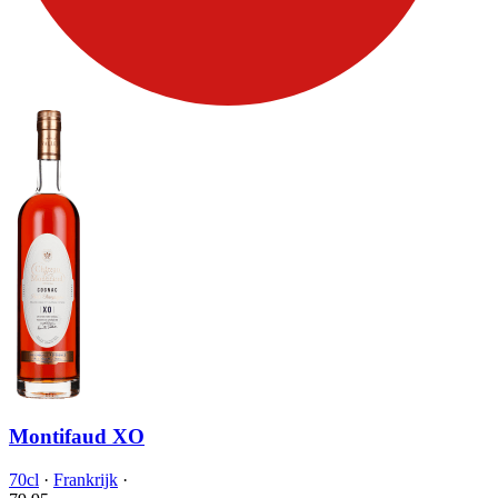
Montifaud XO
70cl
·
Frankrijk
·