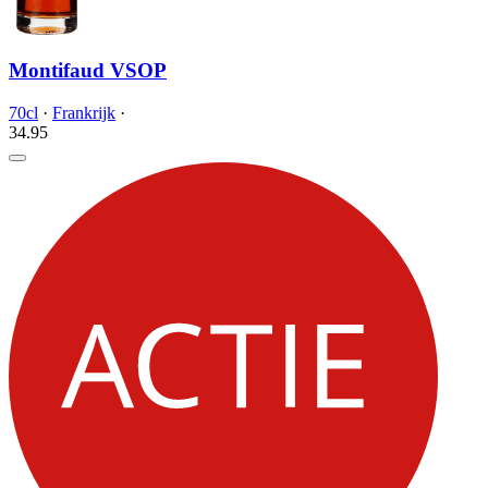
Montifaud VSOP
70cl
·
Frankrijk
·
34.
95