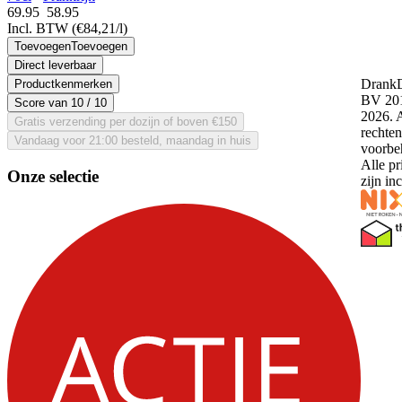
69.95
58.
95
Incl. BTW
(€84,21/l)
Toevoegen
Toevoegen
Direct leverbaar
DrankD
Productkenmerken
BV 201
Score van
10
/ 10
2026. 
Gratis verzending per dozijn of boven €150
rechten
Vandaag voor 21:00 besteld, maandag in huis
voorbe
Alle pr
Onze selectie
zijn in