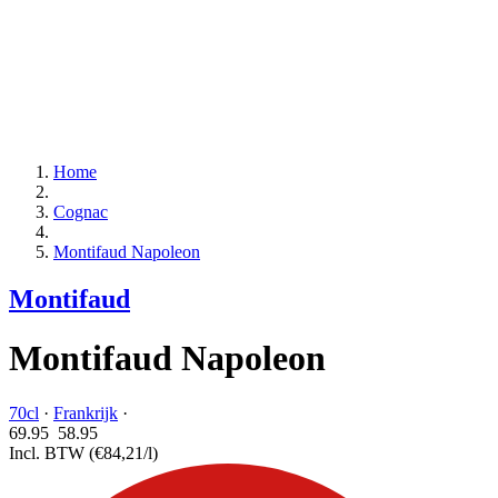
Home
Cognac
Montifaud Napoleon
Montifaud
Montifaud Napoleon
70cl
·
Frankrijk
·
69.95
58.
95
Incl. BTW
(€84,21/l)