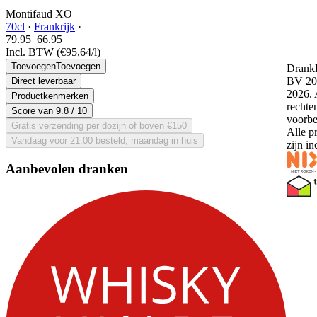
Montifaud XO
70cl
·
Frankrijk
·
79.95
66.
95
Incl. BTW
(€95,64/l)
Toevoegen
Toevoegen
DrankD
BV 20
Direct leverbaar
2026. 
Productkenmerken
rechte
Score van
9.8
/ 10
voorb
Gratis verzending per dozijn of boven €150
Alle p
Vandaag voor 21:00 besteld, maandag in huis
zijn i
Aanbevolen dranken