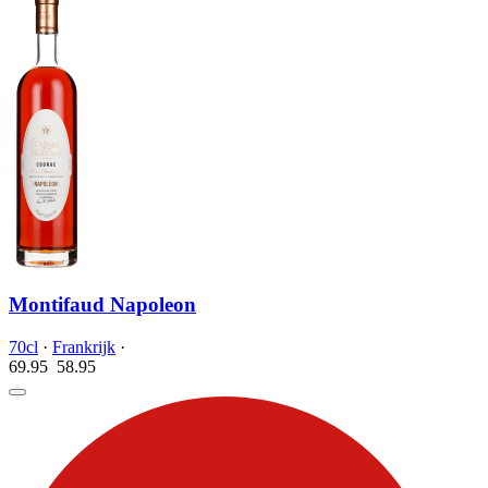
Montifaud Napoleon
70cl
·
Frankrijk
·
69.95
58.
95