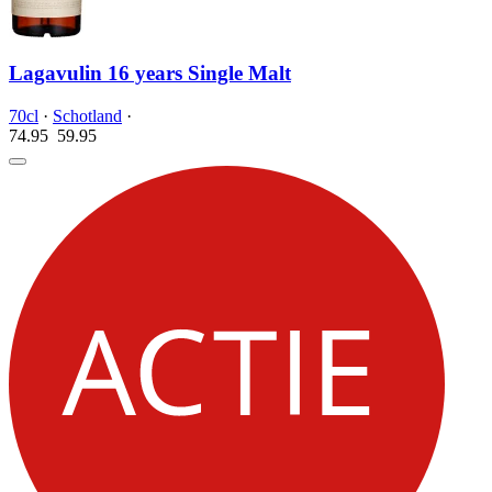
Lagavulin 16 years Single Malt
70cl
·
Schotland
·
74.95
59.
95