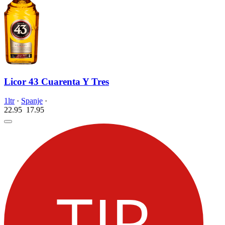
Licor 43 Cuarenta Y Tres
1ltr
·
Spanje
·
22.95
17.
95