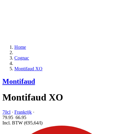
Home
Cognac
Montifaud XO
Montifaud
Montifaud XO
70cl
·
Frankrijk
·
79.95
66.
95
Incl. BTW
(€95,64/l)