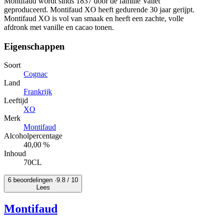
Montifaud wordt sinds 1837 door de familie Vallet
geproduceerd. Montifaud XO heeft gedurende 30 jaar gerijpt.
Montifaud XO is vol van smaak en heeft een zachte, volle
afdronk met vanille en cacao tonen.
Eigenschappen
Soort
Cognac
Land
Frankrijk
Leeftijd
XO
Merk
Montifaud
Alcoholpercentage
40,00 %
Inhoud
70CL
6 beoordelingen ·
9.8
/ 10
Lees
Montifaud