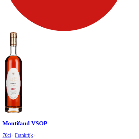
Montifaud VSOP
70cl
·
Frankrijk
·