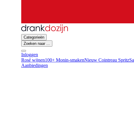
Categorieën
Zoeken naar ...
Inloggen
Rosé wijnen
100+ Monin-smaken
Nieuw Cointreau Spritz
Sa
Aanbiedingen