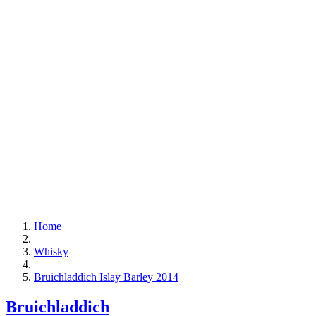
Home
Whisky
Bruichladdich Islay Barley 2014
Bruichladdich