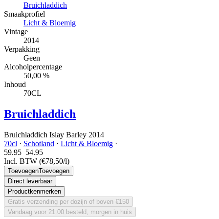
Bruichladdich
Smaakprofiel
Licht & Bloemig
Vintage
2014
Verpakking
Geen
Alcoholpercentage
50,00 %
Inhoud
70CL
Bruichladdich
Bruichladdich Islay Barley 2014
70cl
·
Schotland
·
Licht & Bloemig
·
59.95
54.
95
Incl. BTW
(€78,50/l)
Toevoegen
Toevoegen
Direct leverbaar
Productkenmerken
Gratis verzending per dozijn of boven €150
Vandaag voor 21:00 besteld, morgen in huis