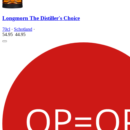
Longmorn The Distiller's Choice
70cl
·
Schotland
·
54.95
44.
95