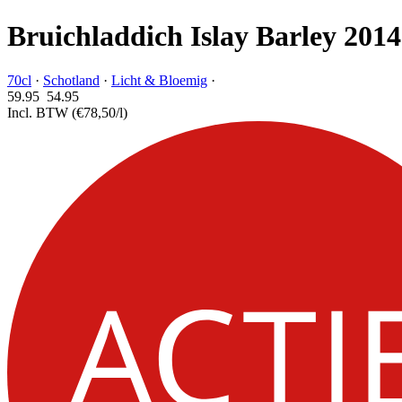
Bruichladdich Islay Barley 2014
70cl
·
Schotland
·
Licht & Bloemig
·
59.95
54.
95
Incl. BTW
(€78,50/l)