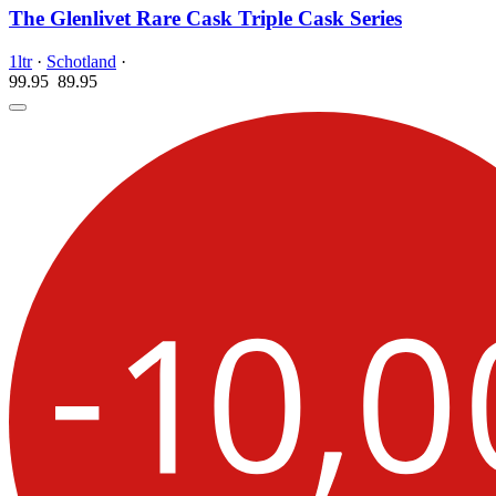
The Glenlivet Rare Cask Triple Cask Series
1ltr
·
Schotland
·
99.95
89.
95