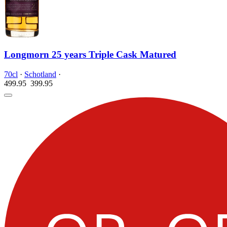
Longmorn 25 years Triple Cask Matured
70cl
·
Schotland
·
499.95
399.
95