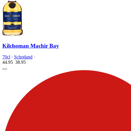
Kilchoman Machir Bay
70cl
·
Schotland
·
44.95
38.
95