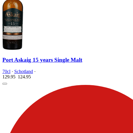
Port Askaig 15 years Single Malt
70cl
·
Schotland
·
129.95
124.
95