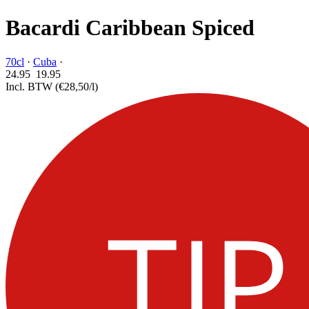
Bacardi Caribbean Spiced
70cl
·
Cuba
·
24.95
19.
95
Incl. BTW
(€28,50/l)