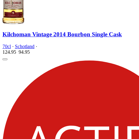
Kilchoman Vintage 2014 Bourbon Single Cask
70cl
·
Schotland
·
124.95
94.
95