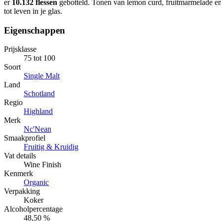
er
10.132 flessen
gebotteld. Tonen van lemon curd, fruitmarmelade e
tot leven in je glas.
Eigenschappen
Prijsklasse
75 tot 100
Soort
Single Malt
Land
Schotland
Regio
Highland
Merk
Nc'Nean
Smaakprofiel
Fruitig & Kruidig
Vat details
Wine Finish
Kenmerk
Organic
Verpakking
Koker
Alcoholpercentage
48,50 %