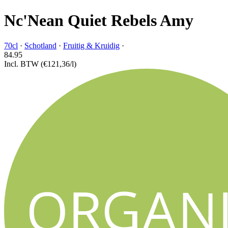
Nc'Nean Quiet Rebels Amy
70cl
·
Schotland
·
Fruitig & Kruidig
·
84.
95
Incl. BTW
(€121,36/l)