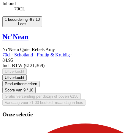
Inhoud
70CL
1 beoordeling ·
9
/ 10
Lees
Nc'Nean
Nc'Nean Quiet Rebels Amy
70cl
·
Schotland
·
Fruitig & Kruidig
·
84.
95
Incl. BTW
(€121,36/l)
Uitverkocht
Uitverkocht
Productkenmerken
Score van
9
/ 10
Gratis verzending per dozijn of boven €150
Vandaag voor 21:00 besteld, maandag in huis
Onze selectie