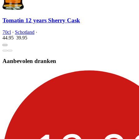
Tomatin 12 years Sherry Cask
70cl
·
Schotland
·
44.95
39.
95
Aanbevolen dranken