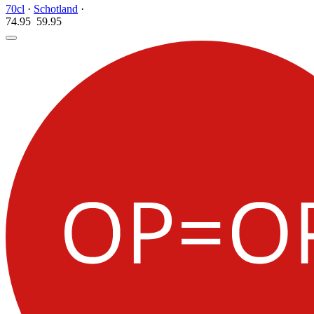
70cl
·
Schotland
·
74.95
59.
95