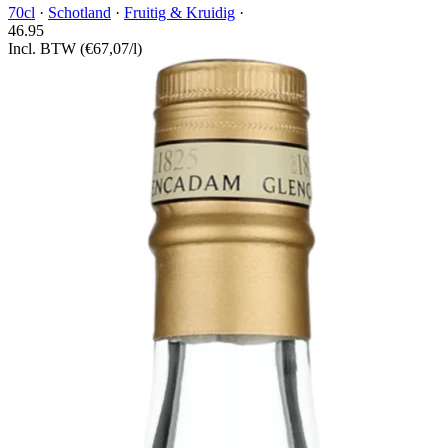
70cl
·
Schotland
·
Fruitig & Kruidig
·
46.
95
Incl. BTW
(€67,07/l)