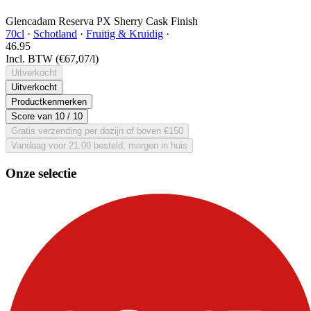
Glencadam Reserva PX Sherry Cask Finish
70cl
·
Schotland
·
Fruitig & Kruidig
·
46.
95
Incl. BTW
(€67,07/l)
Uitverkocht
Uitverkocht
Productkenmerken
Score van
10
/ 10
Gratis verzending per dozijn of boven €150
Vandaag voor 21:00 besteld, morgen in huis
Onze selectie