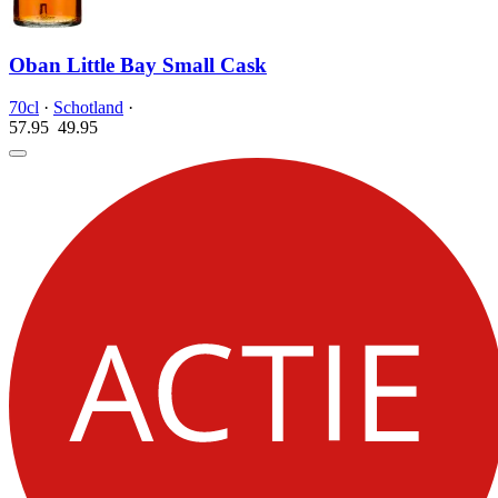
Oban Little Bay Small Cask
70cl
·
Schotland
·
57.95
49.
95