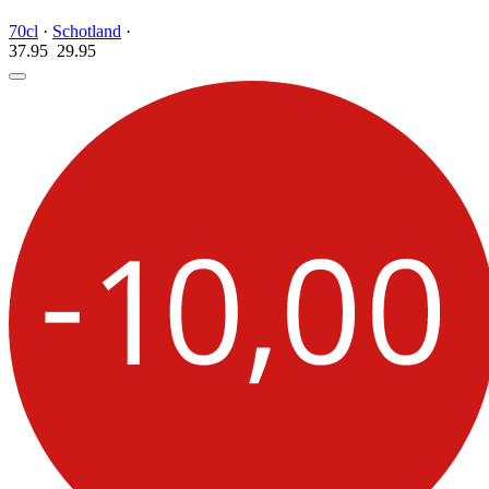
70cl
·
Schotland
·
37.95
29.
95