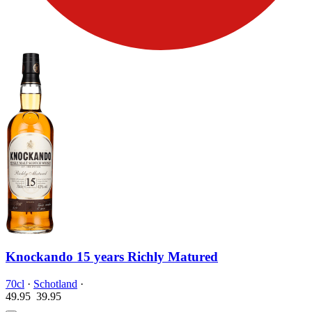
Knockando 15 years Richly Matured
70cl
·
Schotland
·
49.95
39.
95