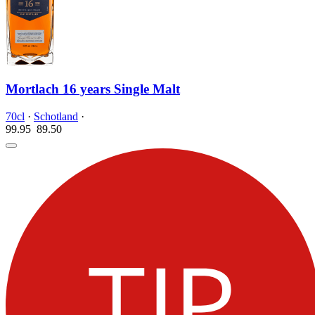
Mortlach 16 years Single Malt
70cl
·
Schotland
·
99.95
89.
50