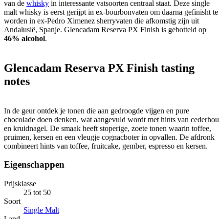
van de
whisky
in interessante vatsoorten centraal staat. Deze single
malt whisky is eerst gerijpt in ex-bourbonvaten om daarna gefinisht te
worden in ex-Pedro Ximenez sherryvaten die afkomstig zijn uit
Andalusië, Spanje. Glencadam Reserva PX Finish is gebotteld op
46% alcohol
.
Glencadam Reserva PX Finish tasting
notes
In de geur ontdek je tonen die aan gedroogde vijgen en pure
chocolade doen denken, wat aangevuld wordt met hints van cederhou
en kruidnagel. De smaak heeft stoperige, zoete tonen waarin toffee,
pruimen, kersen en een vleugje cognacboter in opvallen. De afdronk
combineert hints van toffee, fruitcake, gember, espresso en kersen.
Eigenschappen
Prijsklasse
25 tot 50
Soort
Single Malt
Land