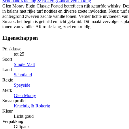
Schotland
Krachtig & Rokerig
Cadeauverpakking
Glen Moray Elgin Classic Peated betreft een rijk geturfde whisky. Dez
in balans met rijke turf notities en diverse zoete invloeden. Neus: turf
achtergrond zweven zachte vanille tonen. Verder lichte invloeden van 
Smaak: het begin is geturfd en licht gekruid. Dit maakt vervolgens pl
tonen van vanille. Afdronk: lang, zoet en kruidig.
Eigenschappen
Prijsklasse
tot 25
Soort
Single Malt
Land
Schotland
Regio
Speyside
Merk
Glen Moray
Smaakprofiel
Krachtig & Rokerig
Kleur
Licht goud
Verpakking
Giftpack