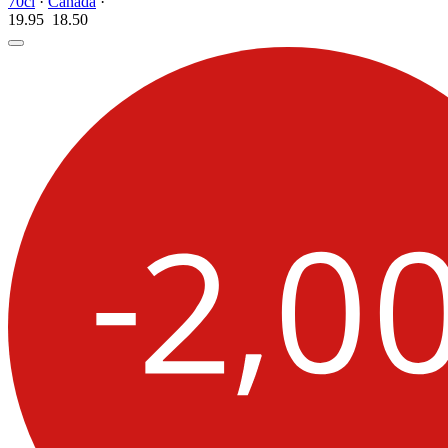
70cl
·
Canada
·
19.95
18.
50