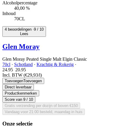
Alcoholpercentage
40,00 %
Inhoud
70CL
4 beoordelingen ·
9
/ 10
Lees
Glen Moray
Glen Moray Peated Single Malt Elgin Classic
70cl
·
Schotland
·
Krachtig & Rokerig
·
24.95
20.
95
Incl. BTW
(€29,93/l)
Toevoegen
Toevoegen
Direct leverbaar
Productkenmerken
Score van
9
/ 10
Gratis verzending per dozijn of boven €150
Vandaag voor 21:00 besteld, maandag in huis
Onze selectie