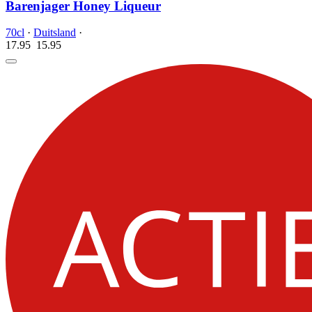
Barenjager Honey Liqueur
70cl
·
Duitsland
·
17.95
15.
95