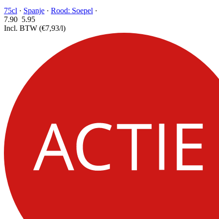
75cl
·
Spanje
·
Rood: Soepel
·
7.90
5.
95
Incl. BTW
(€7,93/l)