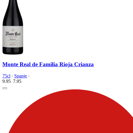
Monte Real de Familia Rioja Crianza
75cl
·
Spanje
·
9.95
7.
95