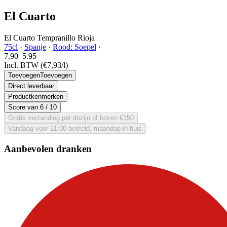
El Cuarto
El Cuarto Tempranillo Rioja
75cl
·
Spanje
·
Rood: Soepel
·
7.90
5.
95
Incl. BTW
(€7,93/l)
Toevoegen
Toevoegen
Direct leverbaar
Productkenmerken
Score van
6
/ 10
Gratis verzending per dozijn of boven €150
Vandaag voor 21:00 besteld, maandag in huis
Aanbevolen dranken