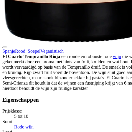
Spanje
Rood: Soepel
Veganistisch
El Cuarto Tempranillo Rioja
een ronde en robuuste rode
wijn
die w
gekenmerkt door een aroma met hints van fruit, kruiden en wat hout.
wordt vervaardigd op basis van de Tempranillo druif. De smaak is vol,
en kruidig. Rijp zwart fruit voert de boventoon. De wijn sluit goed aa
vleesgerechten, maar is ook bijzonder lekker bij pasta's. El Cuarto is 
Semi-Crianza dit houdt in dat de wijnen een fustrijping krijgt van 6 
hierdoor behoudt de wijn zijn fruitige karakter
Eigenschappen
Prijsklasse
5 tot 10
Soort
Rode wijn