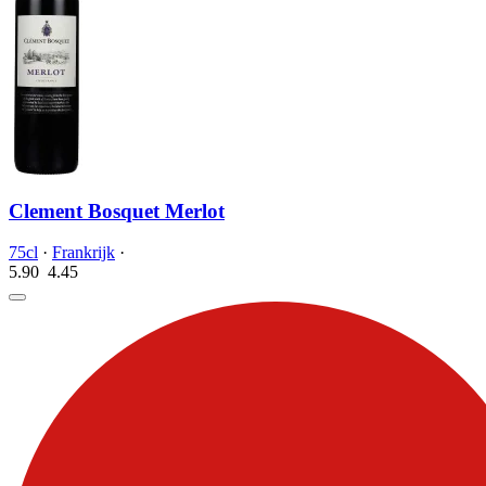
Clement Bosquet Merlot
75cl
·
Frankrijk
·
5.90
4.
45