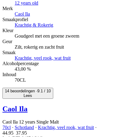
12 years old
Merk
Caol Ila
Smaakprofiel
Krachtig & Rokerig
Kleur
Goudgeel met een groene zweem
Geur
Zilt, rokerig en zacht fruit
Smaak
Krachtig, veel rook, wat fruit
Alcoholpercentage
43,00 %
Inhoud
70CL
14 beoordelingen ·
9.1
/ 10
Lees
Caol Ila
Caol Ila 12 years Single Malt
70cl
·
Schotland
·
Krachtig, veel rook, wat fruit
·
44.95
37.
95