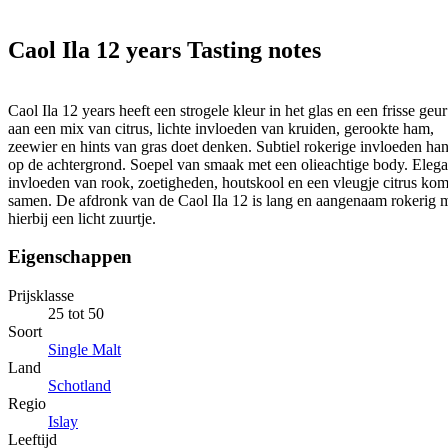
Caol Ila 12 years Tasting notes
Caol Ila 12 years heeft een strogele kleur in het glas en een frisse geur
aan een mix van citrus, lichte invloeden van kruiden, gerookte ham,
zeewier en hints van gras doet denken. Subtiel rokerige invloeden ha
op de achtergrond. Soepel van smaak met een olieachtige body. Elega
invloeden van rook, zoetigheden, houtskool en een vleugje citrus ko
samen. De afdronk van de Caol Ila 12 is lang en aangenaam rokerig 
hierbij een licht zuurtje.
Eigenschappen
Prijsklasse
25 tot 50
Soort
Single Malt
Land
Schotland
Regio
Islay
Leeftijd