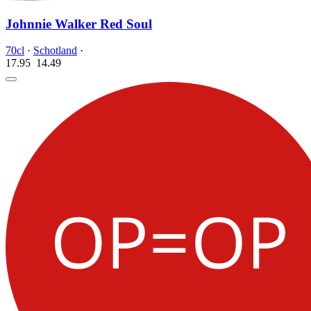
Johnnie Walker Red Soul
70cl
·
Schotland
·
17.95
14.
49