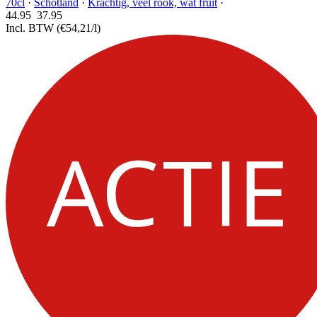
70cl
·
Schotland
·
Krachtig, veel rook, wat fruit
·
44.95
37.
95
Incl. BTW
(€54,21/l)