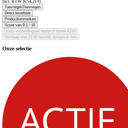
Incl. BTW
(€54,21/l)
Toevoegen
Toevoegen
Direct leverbaar
Productkenmerken
Score van
9.1
/ 10
Gratis verzending per dozijn of boven €150
Vandaag voor 21:00 besteld, morgen in huis
Onze selectie