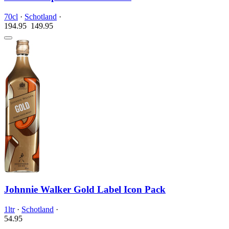
70cl
·
Schotland
·
194.95
149.
95
Johnnie Walker Gold Label Icon Pack
1ltr
·
Schotland
·
54.
95