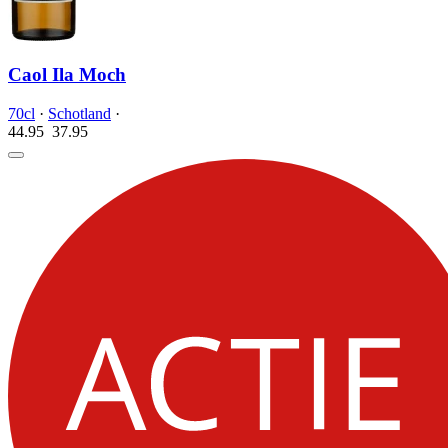
Caol Ila Moch
70cl
·
Schotland
·
44.95
37.
95