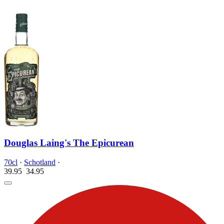
Douglas Laing's The Epicurean
70cl
·
Schotland
·
39.95
34.
95