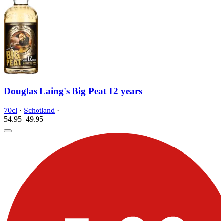
Douglas Laing's Big Peat 12 years
70cl
·
Schotland
·
54.95
49.
95