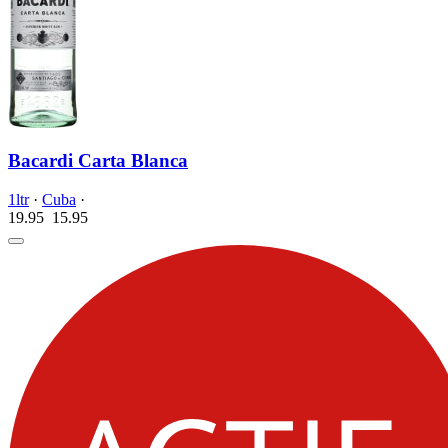
Bacardi Carta Blanca
1ltr
·
Cuba
·
19.95
15.
95