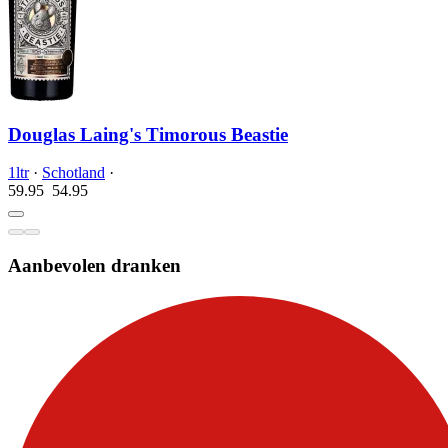
Douglas Laing's Timorous Beastie
1ltr
·
Schotland
·
59.95
54.
95
Aanbevolen dranken