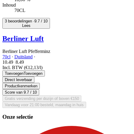
Inhoud
70CL
3 beoordelingen ·
9.7
/ 10
Lees
Berliner Luft
Berliner Luft Pfefferminz
70cl
·
Duitsland
·
10.49
8.
49
Incl. BTW
(€12,13/l)
Toevoegen
Toevoegen
Direct leverbaar
Productkenmerken
Score van
9.7
/ 10
Gratis verzending per dozijn of boven €150
Vandaag voor 21:00 besteld, maandag in huis
Onze selectie