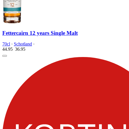
Fettercairn 12 years Single Malt
70cl
·
Schotland
·
44.95
36.
95