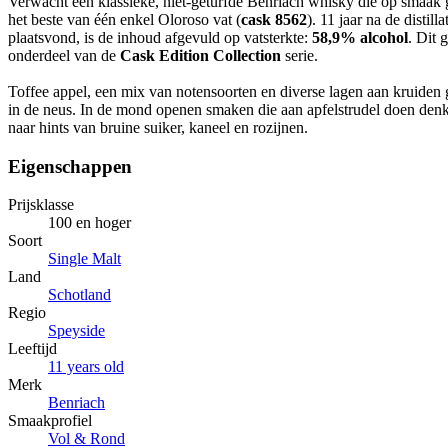
Verwacht een klassieke, niet-geturfde Benriach whisky die op smaak 
het beste van één enkel Oloroso vat (
cask 8562
). 11 jaar na de distill
plaatsvond, is de inhoud afgevuld op vatsterkte:
58,9% alcohol
. Dit 
onderdeel van de
Cask Edition Collection
serie.
Toffee appel, een mix van notensoorten en diverse lagen aan kruiden 
in de neus. In de mond openen smaken die aan apfelstrudel doen den
naar hints van bruine suiker, kaneel en rozijnen.
Eigenschappen
Prijsklasse
100 en hoger
Soort
Single Malt
Land
Schotland
Regio
Speyside
Leeftijd
11 years old
Merk
Benriach
Smaakprofiel
Vol & Rond