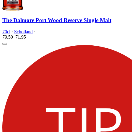
The Dalmore Port Wood Reserve Single Malt
70cl
·
Schotland
·
79.50
71.
95