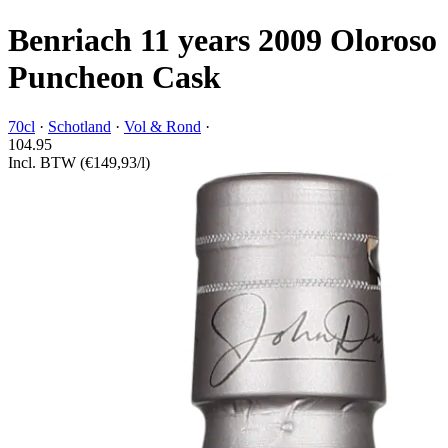
Benriach 11 years 2009 Oloroso
Puncheon Cask
70cl
·
Schotland
·
Vol & Rond
·
104.
95
Incl. BTW
(€149,93/l)