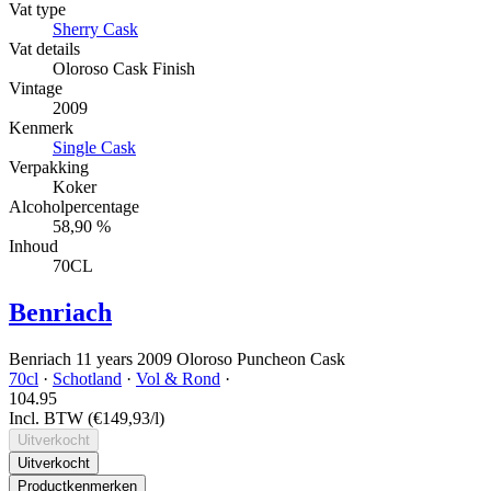
Vat type
Sherry Cask
Vat details
Oloroso Cask Finish
Vintage
2009
Kenmerk
Single Cask
Verpakking
Koker
Alcoholpercentage
58,90 %
Inhoud
70CL
Benriach
Benriach 11 years 2009 Oloroso Puncheon Cask
70cl
·
Schotland
·
Vol & Rond
·
104.
95
Incl. BTW
(€149,93/l)
Uitverkocht
Uitverkocht
Productkenmerken