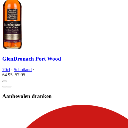
GlenDronach Port Wood
70cl
·
Schotland
·
64.95
57.
95
Aanbevolen dranken