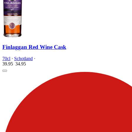
Finlaggan Red Wine Cask
70cl
·
Schotland
·
39.95
34.
95