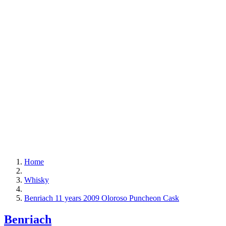
Home
Whisky
Benriach 11 years 2009 Oloroso Puncheon Cask
Benriach