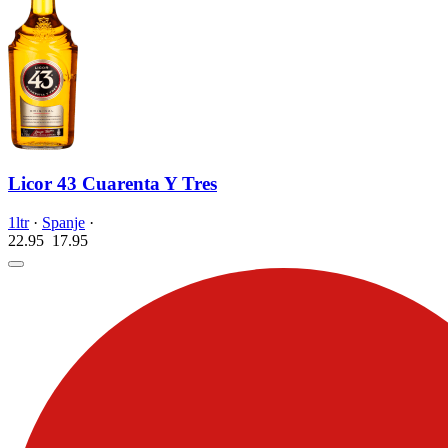
Licor 43 Cuarenta Y Tres
1ltr
·
Spanje
·
22.95
17.
95