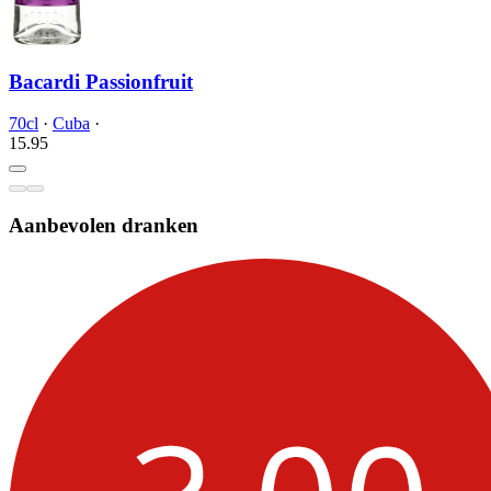
Bacardi Passionfruit
70cl
·
Cuba
·
15.
95
Aanbevolen dranken