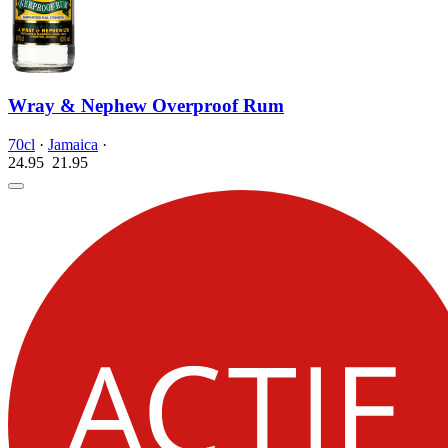
Wray & Nephew Overproof Rum
70cl
·
Jamaica
·
24.95
21.
95