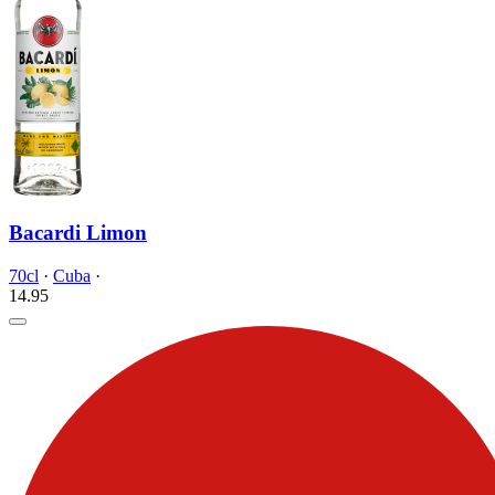
Bacardi Limon
70cl
·
Cuba
·
14.
95