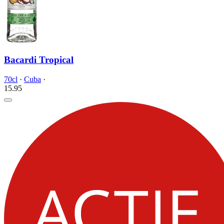
Bacardi Tropical
70cl
·
Cuba
·
15.
95