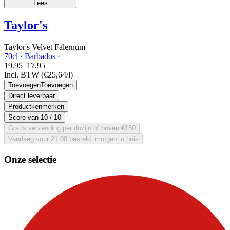
Lees
Taylor's
Taylor's Velvet Falernum
70cl
·
Barbados
·
19.95
17.
95
Incl. BTW
(€25,64/l)
Toevoegen
Toevoegen
Direct leverbaar
Productkenmerken
Score van
10
/ 10
Gratis verzending per dozijn of boven €150
Vandaag voor 21:00 besteld, morgen in huis
Onze selectie