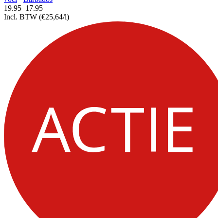
19.95
17.
95
Incl. BTW
(€25,64/l)