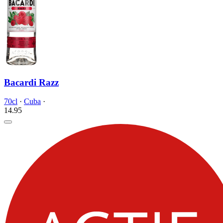
Bacardi Razz
70cl
·
Cuba
·
14.
95