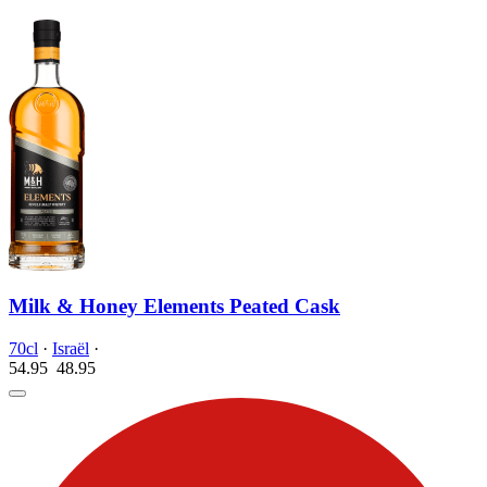
Milk & Honey Elements Peated Cask
70cl
·
Israël
·
54.95
48.
95