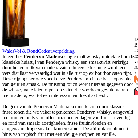
D
B
2
Wales
Vol & Rond
Cadeauverpakking
r
In een fles
Penderyn Madeira
single malt whisky ontdek je hoe de
v
klassieke huisstijl van Penderyn whisky een smaaktwist verkrijgt
A
door het gebruik van madeiravaten. In eerste instantie wordt een
z
vers distillaat vervaardigd wat in alle rust op ex-bourbonvaten rijpt.
Deze rijpingsperiode voedt deze Penderyn op in de basis op gebied
van geur en smaak. De finishing touch wordt hieraan gegeven door
de whisky na te laten rijpen op vaten die voorheen gevuld waren
met madeira; wat tot een interessant eindresultaat leidt.
De geur van de Penderyn Madeira kenmerkt zich door klassiek
frisse tonen die we vaker tegenkomen Penderyn whisky, aangevuld
met romige hints van toffee, rozijnen en lagen van fruit. Levendig
en rond van smaak; zoetigheden, frisse fruitinvloeden en
aangenaam droge smaken komen samen. De afdronk combineert
hints van tropisch fruit met een vleugje rozijnen en vanille.