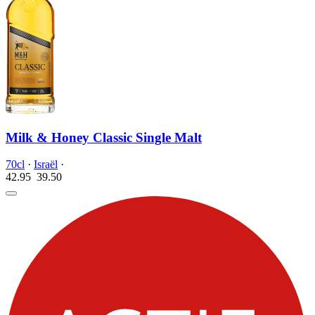
Milk & Honey Classic Single Malt
70cl
·
Israël
·
42.95
39.
50