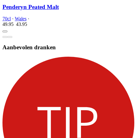
Penderyn Peated Malt
70cl
·
Wales
·
49.95
43.
95
Aanbevolen dranken