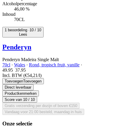
Alcoholpercentage
46,00 %
Inhoud
70CL
1 beoordeling ·
10
/ 10
Lees
Penderyn
Penderyn Madeira Single Malt
70cl
·
Wales
·
Rond, tropisch fruit, vanille
·
49.95
37.
95
Incl. BTW
(€54,21/l)
Toevoegen
Toevoegen
Direct leverbaar
Productkenmerken
Score van
10
/ 10
Gratis verzending per dozijn of boven €150
Vandaag voor 21:00 besteld, maandag in huis
Onze selectie