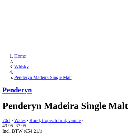
Home
Whisky
Penderyn Madeira Single Malt
Penderyn
Penderyn Madeira Single Malt
70cl
·
Wales
·
Rond, tropisch fruit, vanille
·
49.95
37.
95
Incl. BTW
(€54,21/l)