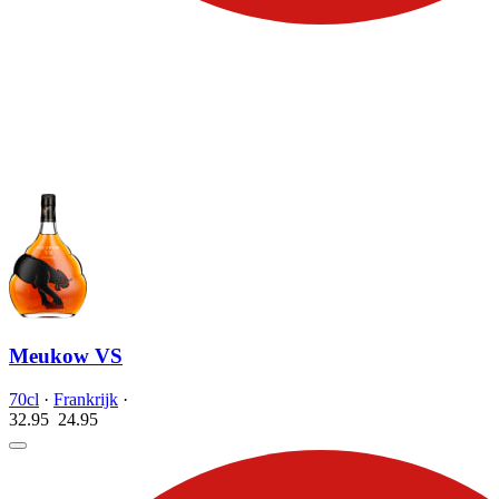
Meukow VS
70cl
·
Frankrijk
·
32.95
24.
95