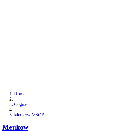
Home
Cognac
Meukow VSOP
Meukow