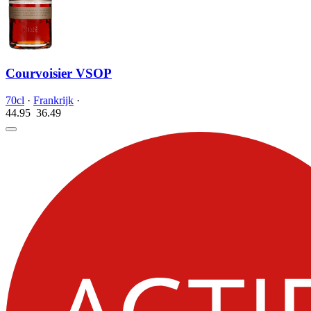
Courvoisier VSOP
70cl
·
Frankrijk
·
44.95
36.
49