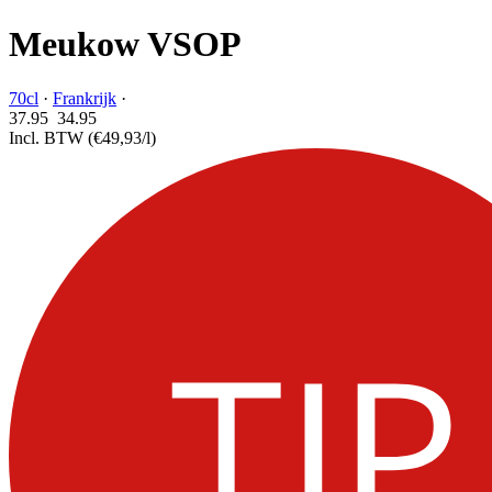
Meukow VSOP
70cl
·
Frankrijk
·
37.95
34.
95
Incl. BTW
(€49,93/l)