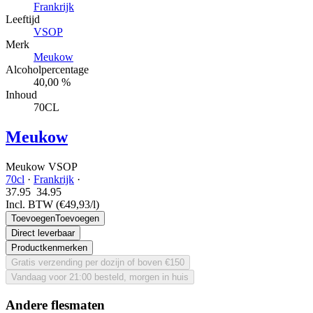
Frankrijk
Leeftijd
VSOP
Merk
Meukow
Alcoholpercentage
40,00 %
Inhoud
70CL
Meukow
Meukow VSOP
70cl
·
Frankrijk
·
37.95
34.
95
Incl. BTW
(€49,93/l)
Toevoegen
Toevoegen
Direct leverbaar
Productkenmerken
Gratis verzending per dozijn of boven €150
Vandaag voor 21:00 besteld, morgen in huis
Andere flesmaten