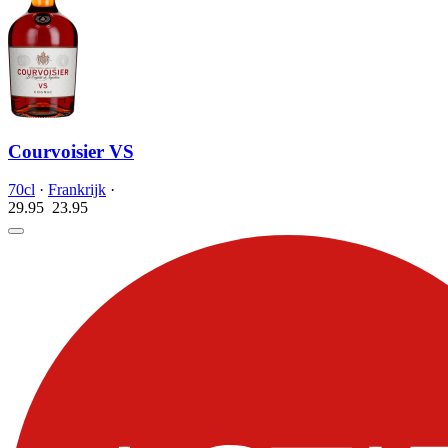
Courvoisier VS
70cl
·
Frankrijk
·
29.95
23.
95