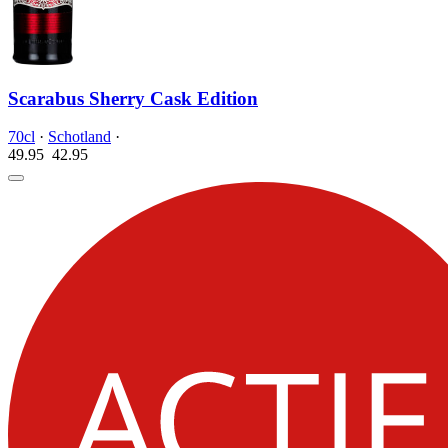
Scarabus Sherry Cask Edition
70cl
·
Schotland
·
49.95
42.
95