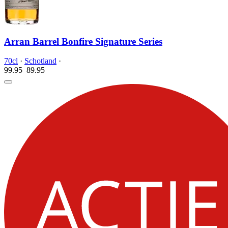
Arran Barrel Bonfire Signature Series
70cl
·
Schotland
·
99.95
89.
95