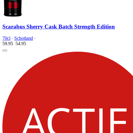
Scarabus Sherry Cask Batch Strength Edition
70cl
·
Schotland
·
59.95
54.
95