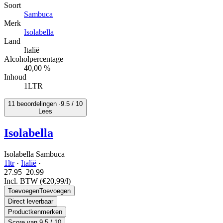
Soort
Sambuca
Merk
Isolabella
Land
Italië
Alcoholpercentage
40,00 %
Inhoud
1LTR
11 beoordelingen ·
9.5
/ 10
Lees
Isolabella
Isolabella Sambuca
1ltr
·
Italië
·
27.95
20.
99
Incl. BTW
(€20,99/l)
Toevoegen
Toevoegen
Direct leverbaar
Productkenmerken
Score van
9.5
/ 10