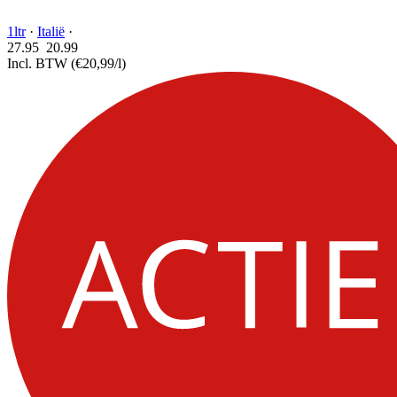
1ltr
·
Italië
·
27.95
20.
99
Incl. BTW
(€20,99/l)