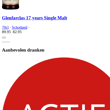
Glenfarclas 17 years Single Malt
70cl
·
Schotland
·
89.95
82.
95
Aanbevolen dranken