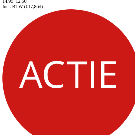
14.95
12.
50
Incl. BTW
(€17,86/l)