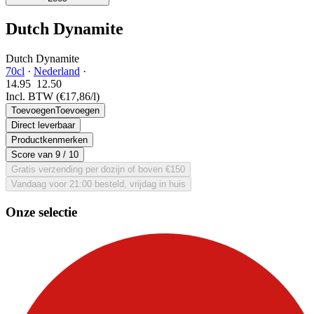
Dutch Dynamite
Dutch Dynamite
70cl
·
Nederland
·
14.95
12.
50
Incl. BTW
(€17,86/l)
Toevoegen
Toevoegen
Direct leverbaar
Productkenmerken
Score van
9
/ 10
Gratis verzending per dozijn of boven €150
Vandaag voor 21:00 besteld, vrijdag in huis
Onze selectie