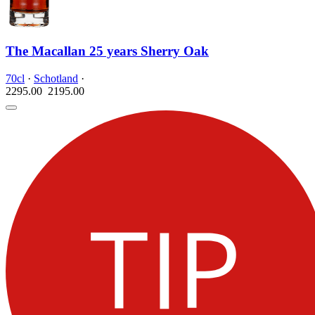
The Macallan 25 years Sherry Oak
70cl
·
Schotland
·
2295.00
2195.
00