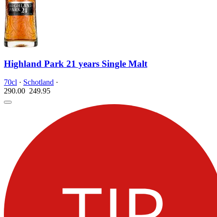
Highland Park 21 years Single Malt
70cl
·
Schotland
·
290.00
249.
95