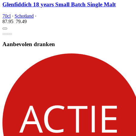
Glenfiddich 18 years Small Batch Single Malt
70cl
·
Schotland
·
87.95
79.
49
Aanbevolen dranken