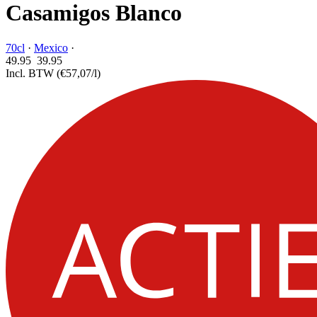
Casamigos Blanco
70cl
·
Mexico
·
49.95
39.
95
Incl. BTW
(€57,07/l)