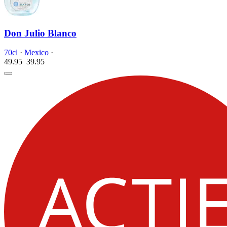
Don Julio Blanco
70cl
·
Mexico
·
49.95
39.
95