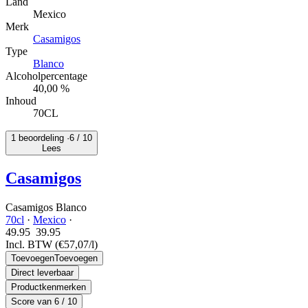
Land
Mexico
Merk
Casamigos
Type
Blanco
Alcoholpercentage
40,00 %
Inhoud
70CL
1 beoordeling ·
6
/ 10
Lees
Casamigos
Casamigos Blanco
70cl
·
Mexico
·
49.95
39.
95
Incl. BTW
(€57,07/l)
Toevoegen
Toevoegen
Direct leverbaar
Productkenmerken
Score van
6
/ 10