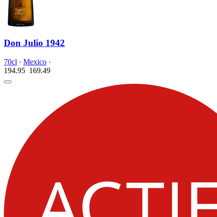
Don Julio 1942
70cl
·
Mexico
·
194.95
169.
49