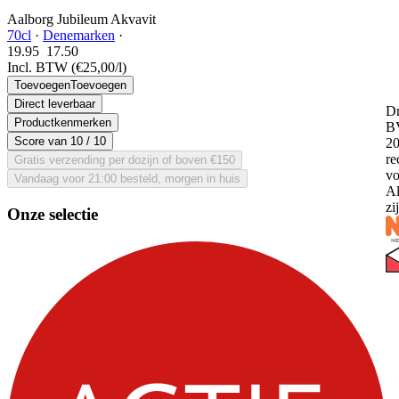
Aalborg Jubileum Akvavit
70cl
·
Denemarken
·
19.95
17.
50
Incl. BTW
(€25,00/l)
Toevoegen
Toevoegen
Direct leverbaar
Dr
Productkenmerken
B
Score van
10
/ 10
20
re
Gratis verzending per dozijn of boven €150
vo
Vandaag voor 21:00 besteld, morgen in huis
Al
zi
Onze selectie