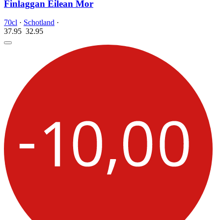
Finlaggan Eilean Mor
70cl
·
Schotland
·
37.95
32.
95