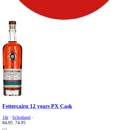
Fettercairn 12 years PX Cask
1ltr
·
Schotland
·
84.95
74.
95