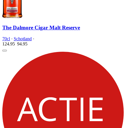
The Dalmore Cigar Malt Reserve
70cl
·
Schotland
·
124.95
94.
95