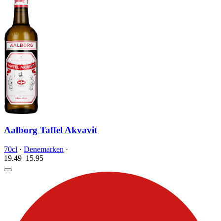
Aalborg Taffel Akvavit
70cl
·
Denemarken
·
19.49
15.
95