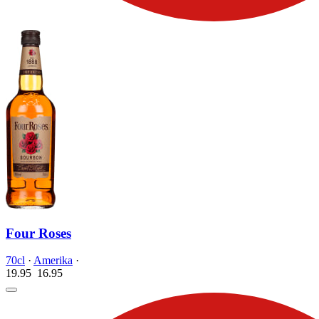
Four Roses
70cl
·
Amerika
·
19.95
16.
95