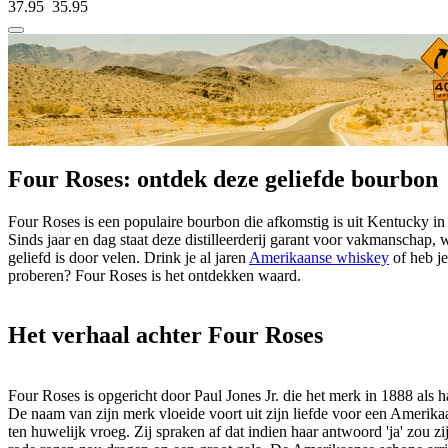
37.95
35.
95
Four Roses: ontdek deze geliefde bourbon
Four Roses is een populaire bourbon die afkomstig is uit Kentucky in
Sinds jaar en dag staat deze distilleerderij garant voor vakmanschap,
geliefd is door velen. Drink je al jaren
Amerikaanse whiskey
of heb je 
proberen? Four Roses is het ontdekken waard.
Het verhaal achter Four Roses
Four Roses is opgericht door Paul Jones Jr. die het merk in 1888 als 
De naam van zijn merk vloeide voort uit zijn liefde voor een Amerikaa
ten huwelijk vroeg. Zij spraken af dat indien haar antwoord 'ja' zou zi