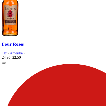
Four Roses
1ltr
·
Amerika
·
24.95
22.
50