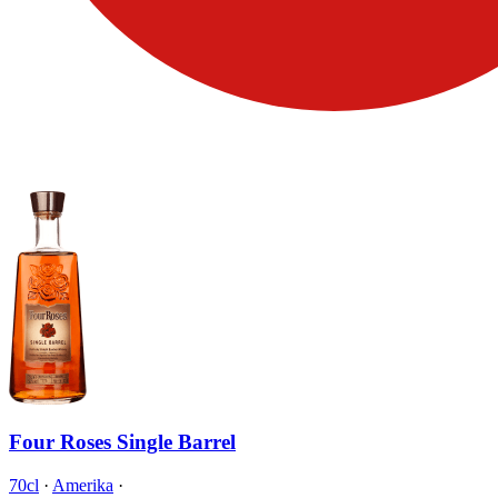
Four Roses Single Barrel
70cl
·
Amerika
·