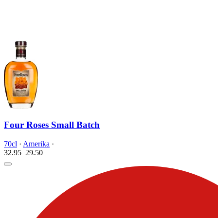
Four Roses Small Batch
70cl
·
Amerika
·
32.95
29.
50