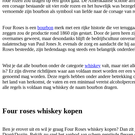
rode rozen zou dragen op een groot gala. De Amerikaanse schone arri
een corsage bestaande uit vier rode rozen en het huwelijk was bezegeld
vernoemde zijn bourbon als symbool van liefde naar de corsage van r
Four Roses is een
bourbon
merk met een rijke historie die ver teruggaa
zeggen zou de productie rond 1860 zijn gestart. Door de jaren heen zi
overnames geweest, maar desondanks blijft de bedrijfscultuur onvera
nalatenschap van Paul Jones Jr. evenals de zorg en aandacht die hij aa
Roses besteedde, zijn hedendaags nog steeds een belangrijk onderdeel 
Wist je dat alle bourbon onder de categorie
whiskey
valt, maar niet a
is? Er zijn diverse richtlijnen waar aan voldaan moet worden eer een
genoemd mag worden. Deze regels hebben onder andere betrekking op
het land van herkomst, de vaten en een minimaal vereist alcoholperc
alle regels is voldaan mag whiskey de naam bourbon dragen.
Four roses whiskey kopen
Ben je erover uit en wil je graag Four Roses whiskey kopen? Dan zit 
DrankDozijn. Bekijk nu snel het aanbod aan scherp geprijsde flessen 