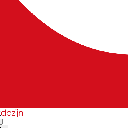
n
 ...