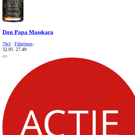
Don Papa Masskara
70cl
·
Filipijnen
·
32.95
27.
49