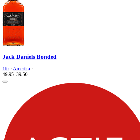
Jack Daniels Bonded
1ltr
·
Amerika
·
49.95
39.
50