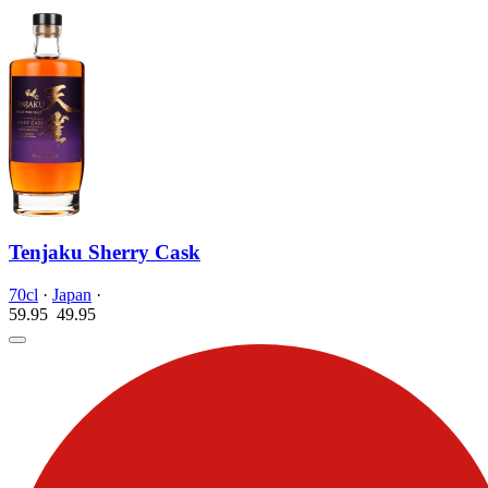
Tenjaku Sherry Cask
70cl
·
Japan
·
59.95
49.
95