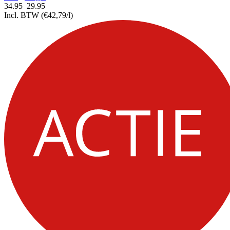
34.95
29.
95
Incl. BTW
(€42,79/l)