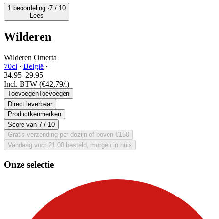
1 beoordeling ·
7
/ 10
Lees
Wilderen
Wilderen Omerta
70cl
·
België
·
34.95
29.
95
Incl. BTW
(€42,79/l)
Toevoegen
Toevoegen
Direct leverbaar
Productkenmerken
Score van
7
/ 10
Gratis verzending per dozijn of boven €150
Vandaag voor 21:00 besteld, morgen in huis
Onze selectie