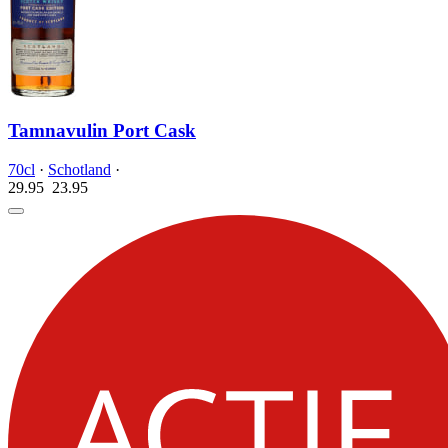
Tamnavulin Port Cask
70cl
·
Schotland
·
29.95
23.
95