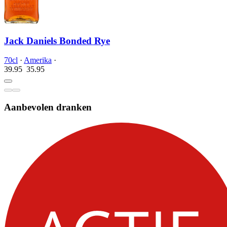
Jack Daniels Bonded Rye
70cl
·
Amerika
·
39.95
35.
95
Aanbevolen dranken