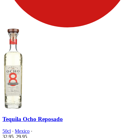
Tequila Ocho Reposado
50cl
·
Mexico
·
32.95
29.
95