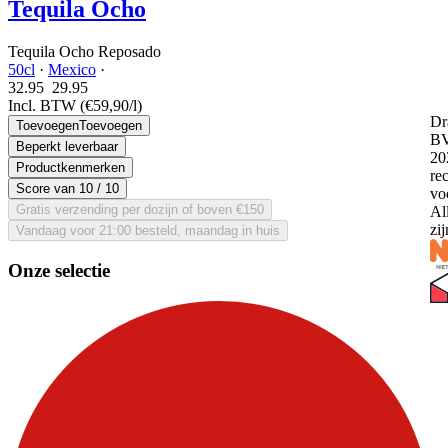
Tequila Ocho
Tequila Ocho Reposado
50cl
·
Mexico
·
32.95
29.
95
Incl. BTW
(€59,90/l)
Dr
Toevoegen
Toevoegen
BV
Beperkt leverbaar
20
Productkenmerken
re
Score van
10
/ 10
vo
Gratis verzending per dozijn of boven €150
Al
zi
Vandaag voor 21:00 besteld, maandag in huis
Onze selectie