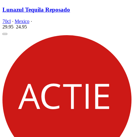
Lunazul Tequila Reposado
70cl
·
Mexico
·
29.95
24.
95