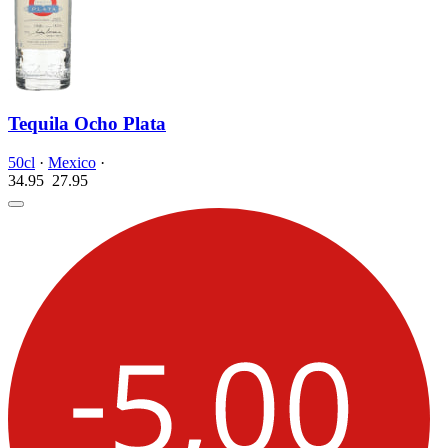
Tequila Ocho Plata
50cl
·
Mexico
·
34.95
27.
95