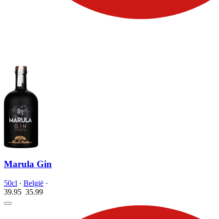
Marula Gin
50cl
·
België
·
39.95
35.
99