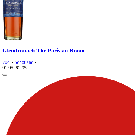
Glendronach The Parisian Room
70cl
·
Schotland
·
91.95
82.
95