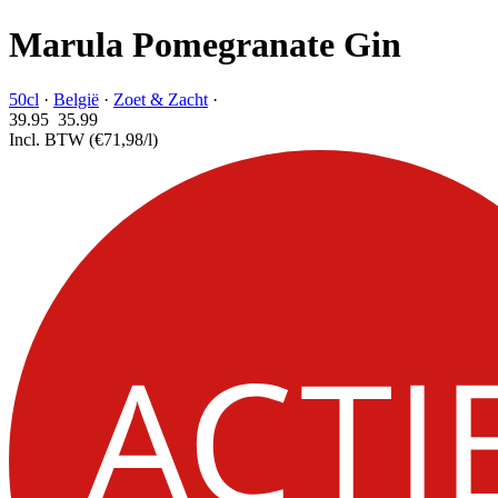
Marula Pomegranate Gin
50cl
·
België
·
Zoet & Zacht
·
39.95
35.
99
Incl. BTW
(€71,98/l)