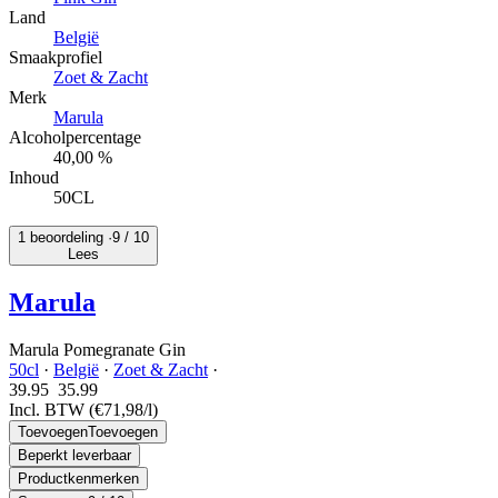
Land
België
Smaakprofiel
Zoet & Zacht
Merk
Marula
Alcoholpercentage
40,00 %
Inhoud
50CL
1 beoordeling ·
9
/ 10
Lees
Marula
Marula Pomegranate Gin
50cl
·
België
·
Zoet & Zacht
·
39.95
35.
99
Incl. BTW
(€71,98/l)
Toevoegen
Toevoegen
Beperkt leverbaar
Productkenmerken