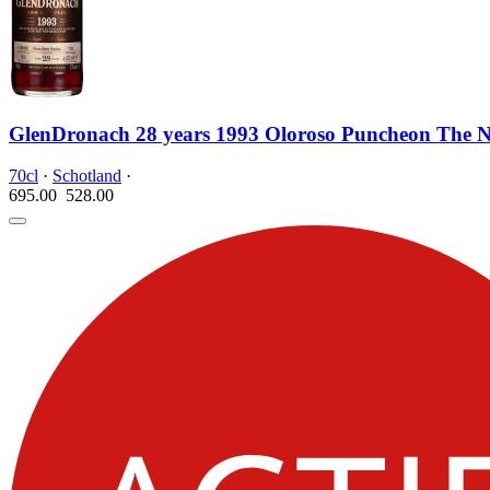
GlenDronach 28 years 1993 Oloroso Puncheon The N
70cl
·
Schotland
·
695.00
528.
00